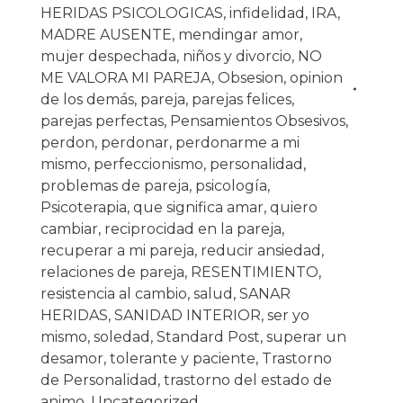
HERIDAS PSICOLOGICAS
,
infidelidad
,
IRA
,
MADRE AUSENTE
,
mendingar amor
,
mujer despechada
,
niños y divorcio
,
NO
ME VALORA MI PAREJA
,
Obsesion
,
opinion
de los demás
,
pareja
,
parejas felices
,
parejas perfectas
,
Pensamientos Obsesivos
,
perdon
,
perdonar
,
perdonarme a mi
mismo
,
perfeccionismo
,
personalidad
,
problemas de pareja
,
psicología
,
Psicoterapia
,
que significa amar
,
quiero
cambiar
,
reciprocidad en la pareja
,
recuperar a mi pareja
,
reducir ansiedad
,
relaciones de pareja
,
RESENTIMIENTO
,
resistencia al cambio
,
salud
,
SANAR
HERIDAS
,
SANIDAD INTERIOR
,
ser yo
mismo
,
soledad
,
Standard Post
,
superar un
desamor
,
tolerante y paciente
,
Trastorno
de Personalidad
,
trastorno del estado de
animo
,
Uncategorized