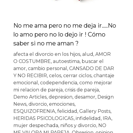
No me ama pero no me deja ir…..No
lo amo pero no lo dejo ir ! Cómo
saber si no me aman ?
afecta el divorcio en los hijos
,
alud
,
AMOR
O COSTUMBRE
,
autoestima
,
buscar el
amor
,
cambio personal
,
CANSADO DE DAR
Y NO RECIBIR
,
celos
,
cerrar ciclos
,
chantaje
emocional
,
codependencia
,
como mejorar
mi relacion de pareja
,
crisis de pareja
,
Demo Articles
,
depresion
,
desamor
,
Design
News
,
divorcio
,
emociones
,
ESQUIZOFRENIA
,
felicidad
,
Gallery Posts
,
HERIDAS PSICOLOGICAS
,
infidelidad
,
IRA
,
mujer despechada
,
niños y divorcio
,
NO
ME VALORA MI PAREJA
,
Obsesion
,
opinion