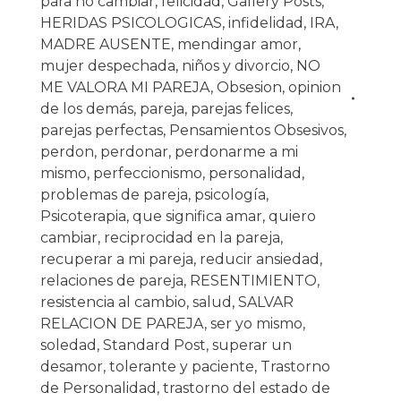
para no cambiar
,
felicidad
,
Gallery Posts
,
HERIDAS PSICOLOGICAS
,
infidelidad
,
IRA
,
MADRE AUSENTE
,
mendingar amor
,
mujer despechada
,
niños y divorcio
,
NO
ME VALORA MI PAREJA
,
Obsesion
,
opinion
de los demás
,
pareja
,
parejas felices
,
parejas perfectas
,
Pensamientos Obsesivos
,
perdon
,
perdonar
,
perdonarme a mi
mismo
,
perfeccionismo
,
personalidad
,
problemas de pareja
,
psicología
,
Psicoterapia
,
que significa amar
,
quiero
cambiar
,
reciprocidad en la pareja
,
recuperar a mi pareja
,
reducir ansiedad
,
relaciones de pareja
,
RESENTIMIENTO
,
resistencia al cambio
,
salud
,
SALVAR
RELACION DE PAREJA
,
ser yo mismo
,
soledad
,
Standard Post
,
superar un
desamor
,
tolerante y paciente
,
Trastorno
de Personalidad
,
trastorno del estado de