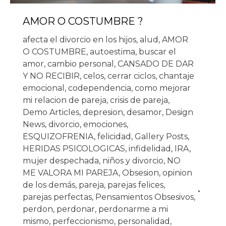
AMOR O COSTUMBRE ?
afecta el divorcio en los hijos
,
alud
,
AMOR
O COSTUMBRE
,
autoestima
,
buscar el
amor
,
cambio personal
,
CANSADO DE DAR
Y NO RECIBIR
,
celos
,
cerrar ciclos
,
chantaje
emocional
,
codependencia
,
como mejorar
mi relacion de pareja
,
crisis de pareja
,
Demo Articles
,
depresion
,
desamor
,
Design
News
,
divorcio
,
emociones
,
ESQUIZOFRENIA
,
felicidad
,
Gallery Posts
,
HERIDAS PSICOLOGICAS
,
infidelidad
,
IRA
,
mujer despechada
,
niños y divorcio
,
NO
ME VALORA MI PAREJA
,
Obsesion
,
opinion
de los demás
,
pareja
,
parejas felices
,
parejas perfectas
,
Pensamientos Obsesivos
,
perdon
,
perdonar
,
perdonarme a mi
mismo
,
perfeccionismo
,
personalidad
,