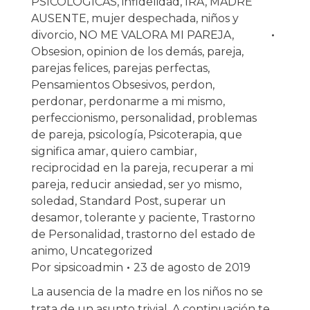
PSICOLOGICAS
,
infidelidad
,
IRA
,
MADRE
AUSENTE
,
mujer despechada
,
niños y
divorcio
,
NO ME VALORA MI PAREJA
,
Obsesion
,
opinion de los demás
,
pareja
,
parejas felices
,
parejas perfectas
,
Pensamientos Obsesivos
,
perdon
,
perdonar
,
perdonarme a mi mismo
,
perfeccionismo
,
personalidad
,
problemas
de pareja
,
psicología
,
Psicoterapia
,
que
significa amar
,
quiero cambiar
,
reciprocidad en la pareja
,
recuperar a mi
pareja
,
reducir ansiedad
,
ser yo mismo
,
soledad
,
Standard Post
,
superar un
desamor
,
tolerante y paciente
,
Trastorno
de Personalidad
,
trastorno del estado de
animo
,
Uncategorized
Por
sipsicoadmin
23 de agosto de 2019
La ausencia de la madre en los niños no se
trata de un asunto trivial. A continuación te