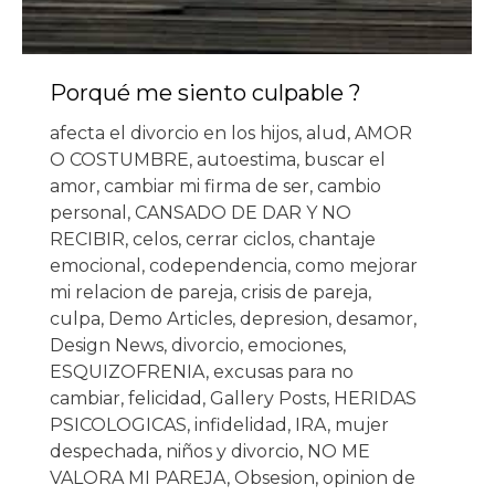
Porqué me siento culpable ?
afecta el divorcio en los hijos
,
alud
,
AMOR
O COSTUMBRE
,
autoestima
,
buscar el
amor
,
cambiar mi firma de ser
,
cambio
personal
,
CANSADO DE DAR Y NO
RECIBIR
,
celos
,
cerrar ciclos
,
chantaje
emocional
,
codependencia
,
como mejorar
mi relacion de pareja
,
crisis de pareja
,
culpa
,
Demo Articles
,
depresion
,
desamor
,
Design News
,
divorcio
,
emociones
,
ESQUIZOFRENIA
,
excusas para no
cambiar
,
felicidad
,
Gallery Posts
,
HERIDAS
PSICOLOGICAS
,
infidelidad
,
IRA
,
mujer
despechada
,
niños y divorcio
,
NO ME
VALORA MI PAREJA
,
Obsesion
,
opinion de