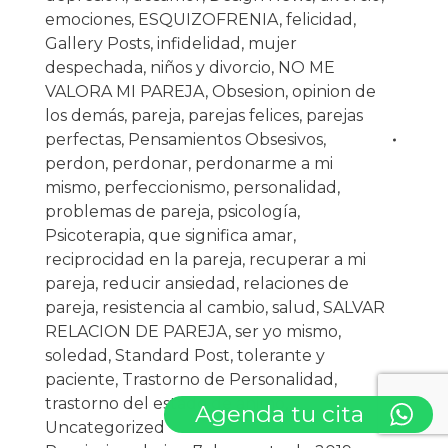
emociones
,
ESQUIZOFRENIA
,
felicidad
,
Gallery Posts
,
infidelidad
,
mujer
despechada
,
niños y divorcio
,
NO ME
VALORA MI PAREJA
,
Obsesion
,
opinion de
los demás
,
pareja
,
parejas felices
,
parejas
perfectas
,
Pensamientos Obsesivos
,
perdon
,
perdonar
,
perdonarme a mi
mismo
,
perfeccionismo
,
personalidad
,
problemas de pareja
,
psicología
,
Psicoterapia
,
que significa amar
,
reciprocidad en la pareja
,
recuperar a mi
pareja
,
reducir ansiedad
,
relaciones de
pareja
,
resistencia al cambio
,
salud
,
SALVAR
RELACION DE PAREJA
,
ser yo mismo
,
soledad
,
Standard Post
,
tolerante y
paciente
,
Trastorno de Personalidad
,
trastorno del estado de animo
,
Agenda tu cita
Uncategorized