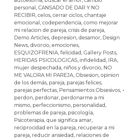
autoestima
,
buscar el amor
,
cambio
personal
,
CANSADO DE DAR Y NO
RECIBIR
,
celos
,
cerrar ciclos
,
chantaje
emocional
,
codependencia
,
como mejorar
mi relacion de pareja
,
crisis de pareja
,
Demo Articles
,
depresion
,
desamor
,
Design
News
,
divorcio
,
emociones
,
ESQUIZOFRENIA
,
felicidad
,
Gallery Posts
,
HERIDAS PSICOLOGICAS
,
infidelidad
,
IRA
,
mujer despechada
,
niños y divorcio
,
NO
ME VALORA MI PAREJA
,
Obsesion
,
opinion
de los demás
,
pareja
,
parejas felices
,
parejas perfectas
,
Pensamientos Obsesivos
,
perdon
,
perdonar
,
perdonarme a mi
mismo
,
perfeccionismo
,
personalidad
,
problemas de pareja
,
psicología
,
Psicoterapia
,
que significa amar
,
reciprocidad en la pareja
,
recuperar a mi
pareja
,
reducir ansiedad
,
relaciones de