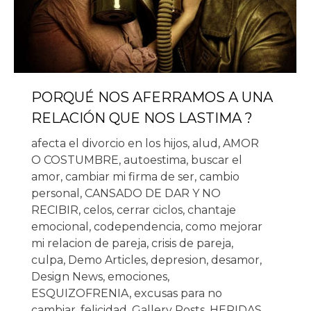
PORQUÉ NOS AFERRAMOS A UNA
RELACIÓN QUE NOS LASTIMA ?
afecta el divorcio en los hijos
,
alud
,
AMOR
O COSTUMBRE
,
autoestima
,
buscar el
amor
,
cambiar mi firma de ser
,
cambio
personal
,
CANSADO DE DAR Y NO
RECIBIR
,
celos
,
cerrar ciclos
,
chantaje
emocional
,
codependencia
,
como mejorar
mi relacion de pareja
,
crisis de pareja
,
culpa
,
Demo Articles
,
depresion
,
desamor
,
Design News
,
emociones
,
ESQUIZOFRENIA
,
excusas para no
cambiar
,
felicidad
,
Gallery Posts
,
HERIDAS