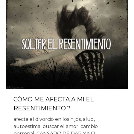
CÓMO ME AFECTA A MI EL
RESENTIMIENTO ?
afecta el divorcio en los hijos
,
alud
,
autoestima
,
buscar el amor
,
cambio
personal
,
CANSADO DE DAR Y NO