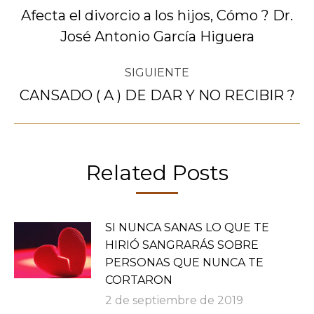
entre
Afecta el divorcio a los hijos, Cómo ? Dr.
Publicación
José Antonio García Higuera
publicaciones
anterior:
SIGUIENTE
CANSADO ( A ) DE DAR Y NO RECIBIR ?
Publicación
siguiente:
Related Posts
SI NUNCA SANAS LO QUE TE
HIRIÓ SANGRARÁS SOBRE
PERSONAS QUE NUNCA TE
CORTARON
2 de septiembre de 2019