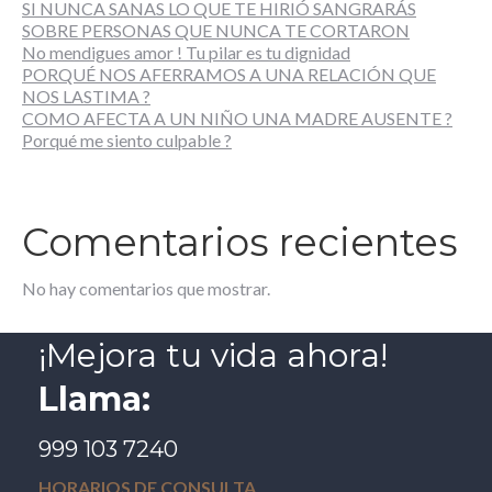
SI NUNCA SANAS LO QUE TE HIRIÓ SANGRARÁS
SOBRE PERSONAS QUE NUNCA TE CORTARON
No mendigues amor ! Tu pilar es tu dignidad
PORQUÉ NOS AFERRAMOS A UNA RELACIÓN QUE
NOS LASTIMA ?
COMO AFECTA A UN NIÑO UNA MADRE AUSENTE ?
Porqué me siento culpable ?
Comentarios recientes
No hay comentarios que mostrar.
¡Mejora tu vida ahora!
Llama:
999 103 7240
HORARIOS DE CONSULTA