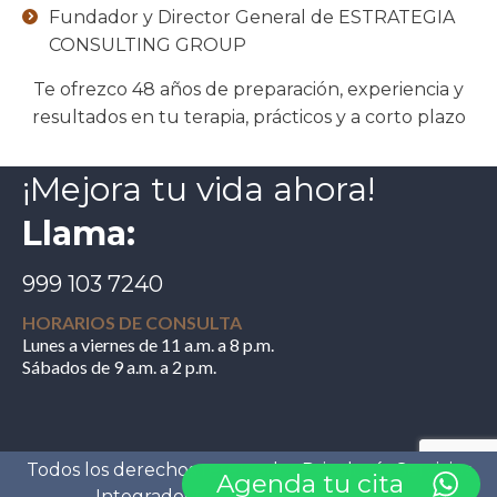
Fundador y Director General de ESTRATEGIA
CONSULTING GROUP
Te ofrezco 48 años de preparación, experiencia y
resultados en tu terapia, prácticos y a corto plazo
¡Mejora tu vida ahora!
Llama:
999 103 7240
HORARIOS DE CONSULTA
Lunes a viernes de 11 a.m. a 8 p.m.
Sábados de 9 a.m. a 2 p.m.
Todos los derechos reservados Psicología Servicios
Agenda tu cita
Integrados®. |
Aviso de Privacidad
|