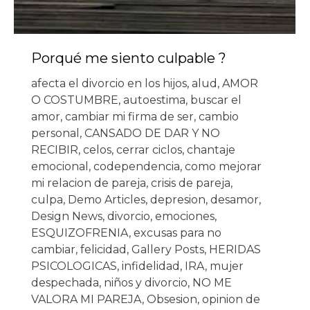
Porqué me siento culpable ?
afecta el divorcio en los hijos
,
alud
,
AMOR
O COSTUMBRE
,
autoestima
,
buscar el
amor
,
cambiar mi firma de ser
,
cambio
personal
,
CANSADO DE DAR Y NO
RECIBIR
,
celos
,
cerrar ciclos
,
chantaje
emocional
,
codependencia
,
como mejorar
mi relacion de pareja
,
crisis de pareja
,
culpa
,
Demo Articles
,
depresion
,
desamor
,
Design News
,
divorcio
,
emociones
,
ESQUIZOFRENIA
,
excusas para no
cambiar
,
felicidad
,
Gallery Posts
,
HERIDAS
PSICOLOGICAS
,
infidelidad
,
IRA
,
mujer
despechada
,
niños y divorcio
,
NO ME
VALORA MI PAREJA
,
Obsesion
,
opinion de