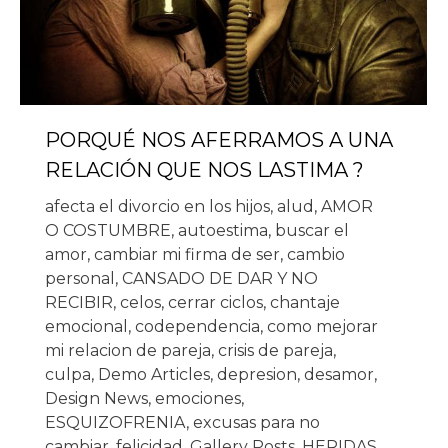
PORQUÉ NOS AFERRAMOS A UNA
RELACIÓN QUE NOS LASTIMA ?
afecta el divorcio en los hijos
,
alud
,
AMOR
O COSTUMBRE
,
autoestima
,
buscar el
amor
,
cambiar mi firma de ser
,
cambio
personal
,
CANSADO DE DAR Y NO
RECIBIR
,
celos
,
cerrar ciclos
,
chantaje
emocional
,
codependencia
,
como mejorar
mi relacion de pareja
,
crisis de pareja
,
culpa
,
Demo Articles
,
depresion
,
desamor
,
Design News
,
emociones
,
ESQUIZOFRENIA
,
excusas para no
cambiar
,
felicidad
,
Gallery Posts
,
HERIDAS