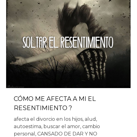
CÓMO ME AFECTA A MI EL
RESENTIMIENTO ?
afecta el divorcio en los hijos
,
alud
,
autoestima
,
buscar el amor
,
cambio
personal
,
CANSADO DE DAR Y NO