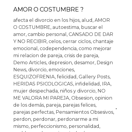
AMOR O COSTUMBRE ?
afecta el divorcio en los hijos
,
alud
,
AMOR
O COSTUMBRE
,
autoestima
,
buscar el
amor
,
cambio personal
,
CANSADO DE DAR
Y NO RECIBIR
,
celos
,
cerrar ciclos
,
chantaje
emocional
,
codependencia
,
como mejorar
mi relacion de pareja
,
crisis de pareja
,
Demo Articles
,
depresion
,
desamor
,
Design
News
,
divorcio
,
emociones
,
ESQUIZOFRENIA
,
felicidad
,
Gallery Posts
,
HERIDAS PSICOLOGICAS
,
infidelidad
,
IRA
,
mujer despechada
,
niños y divorcio
,
NO
ME VALORA MI PAREJA
,
Obsesion
,
opinion
de los demás
,
pareja
,
parejas felices
,
parejas perfectas
,
Pensamientos Obsesivos
,
perdon
,
perdonar
,
perdonarme a mi
mismo
,
perfeccionismo
,
personalidad
,