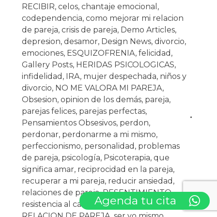
RECIBIR
,
celos
,
chantaje emocional
,
codependencia
,
como mejorar mi relacion
de pareja
,
crisis de pareja
,
Demo Articles
,
depresion
,
desamor
,
Design News
,
divorcio
,
emociones
,
ESQUIZOFRENIA
,
felicidad
,
Gallery Posts
,
HERIDAS PSICOLOGICAS
,
infidelidad
,
IRA
,
mujer despechada
,
niños y
divorcio
,
NO ME VALORA MI PAREJA
,
Obsesion
,
opinion de los demás
,
pareja
,
parejas felices
,
parejas perfectas
,
Pensamientos Obsesivos
,
perdon
,
perdonar
,
perdonarme a mi mismo
,
perfeccionismo
,
personalidad
,
problemas
de pareja
,
psicología
,
Psicoterapia
,
que
significa amar
,
reciprocidad en la pareja
,
recuperar a mi pareja
,
reducir ansiedad
,
relaciones de pareja
,
RESENTIMIENTO
,
Agenda tu cita
resistencia al cambio
,
salud
,
SALVAR
RELACION DE PAREJA
,
ser yo mismo
,