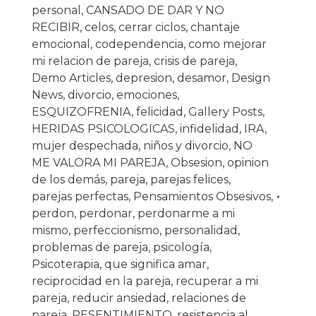
personal
,
CANSADO DE DAR Y NO
RECIBIR
,
celos
,
cerrar ciclos
,
chantaje
emocional
,
codependencia
,
como mejorar
mi relacion de pareja
,
crisis de pareja
,
Demo Articles
,
depresion
,
desamor
,
Design
News
,
divorcio
,
emociones
,
ESQUIZOFRENIA
,
felicidad
,
Gallery Posts
,
HERIDAS PSICOLOGICAS
,
infidelidad
,
IRA
,
mujer despechada
,
niños y divorcio
,
NO
ME VALORA MI PAREJA
,
Obsesion
,
opinion
de los demás
,
pareja
,
parejas felices
,
parejas perfectas
,
Pensamientos Obsesivos
,
perdon
,
perdonar
,
perdonarme a mi
mismo
,
perfeccionismo
,
personalidad
,
problemas de pareja
,
psicología
,
Psicoterapia
,
que significa amar
,
reciprocidad en la pareja
,
recuperar a mi
pareja
,
reducir ansiedad
,
relaciones de
pareja
,
RESENTIMIENTO
,
resistencia al