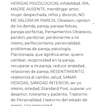
HERIDAS PSICOLOGICAS
,
infidelidad
,
IRA
,
MADRE AUSENTE
,
mendingar amor
,
mujer despechada
,
niños y divorcio
,
NO
ME VALORA MI PAREJA
,
Obsesion
,
opinion
de los demás
,
pareja
,
parejas felices
,
parejas perfectas
,
Pensamientos Obsesivos
,
perdon
,
perdonar
,
perdonarme a mi
mismo
,
perfeccionismo
,
personalidad
,
problemas de pareja
,
psicología
,
Psicoterapia
,
que significa amar
,
quiero
cambiar
,
reciprocidad en la pareja
,
recuperar a mi pareja
,
reducir ansiedad
,
relaciones de pareja
,
RESENTIMIENTO
,
resistencia al cambio
,
salud
,
SANAR
HERIDAS
,
SANIDAD INTERIOR
,
ser yo
mismo
,
soledad
,
Standard Post
,
superar un
desamor
,
tolerante y paciente
,
Trastorno
de Personalidad
,
trastorno del estado de
animo
,
Uncategorized