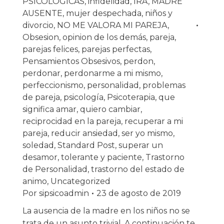
PSICOLOGICAS
,
infidelidad
,
IRA
,
MADRE
AUSENTE
,
mujer despechada
,
niños y
divorcio
,
NO ME VALORA MI PAREJA
,
Obsesion
,
opinion de los demás
,
pareja
,
parejas felices
,
parejas perfectas
,
Pensamientos Obsesivos
,
perdon
,
perdonar
,
perdonarme a mi mismo
,
perfeccionismo
,
personalidad
,
problemas
de pareja
,
psicología
,
Psicoterapia
,
que
significa amar
,
quiero cambiar
,
reciprocidad en la pareja
,
recuperar a mi
pareja
,
reducir ansiedad
,
ser yo mismo
,
soledad
,
Standard Post
,
superar un
desamor
,
tolerante y paciente
,
Trastorno
de Personalidad
,
trastorno del estado de
animo
,
Uncategorized
Por
sipsicoadmin
23 de agosto de 2019
La ausencia de la madre en los niños no se
trata de un asunto trivial. A continuación te