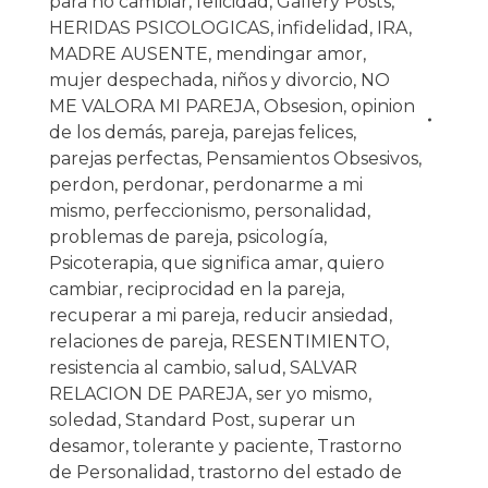
para no cambiar
,
felicidad
,
Gallery Posts
,
HERIDAS PSICOLOGICAS
,
infidelidad
,
IRA
,
MADRE AUSENTE
,
mendingar amor
,
mujer despechada
,
niños y divorcio
,
NO
ME VALORA MI PAREJA
,
Obsesion
,
opinion
de los demás
,
pareja
,
parejas felices
,
parejas perfectas
,
Pensamientos Obsesivos
,
perdon
,
perdonar
,
perdonarme a mi
mismo
,
perfeccionismo
,
personalidad
,
problemas de pareja
,
psicología
,
Psicoterapia
,
que significa amar
,
quiero
cambiar
,
reciprocidad en la pareja
,
recuperar a mi pareja
,
reducir ansiedad
,
relaciones de pareja
,
RESENTIMIENTO
,
resistencia al cambio
,
salud
,
SALVAR
RELACION DE PAREJA
,
ser yo mismo
,
soledad
,
Standard Post
,
superar un
desamor
,
tolerante y paciente
,
Trastorno
de Personalidad
,
trastorno del estado de