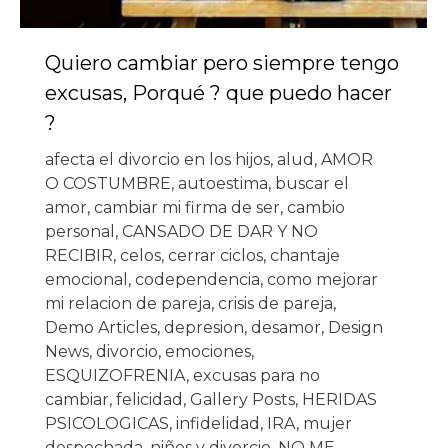
Quiero cambiar pero siempre tengo
excusas, Porqué ? que puedo hacer
?
afecta el divorcio en los hijos
,
alud
,
AMOR
O COSTUMBRE
,
autoestima
,
buscar el
amor
,
cambiar mi firma de ser
,
cambio
personal
,
CANSADO DE DAR Y NO
RECIBIR
,
celos
,
cerrar ciclos
,
chantaje
emocional
,
codependencia
,
como mejorar
mi relacion de pareja
,
crisis de pareja
,
Demo Articles
,
depresion
,
desamor
,
Design
News
,
divorcio
,
emociones
,
ESQUIZOFRENIA
,
excusas para no
cambiar
,
felicidad
,
Gallery Posts
,
HERIDAS
PSICOLOGICAS
,
infidelidad
,
IRA
,
mujer
despechada
,
niños y divorcio
,
NO ME