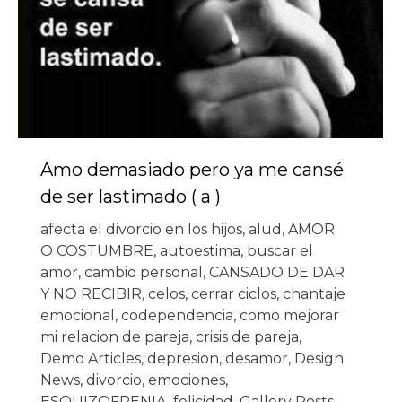
Amo demasiado pero ya me cansé
de ser lastimado ( a )
afecta el divorcio en los hijos
,
alud
,
AMOR
O COSTUMBRE
,
autoestima
,
buscar el
amor
,
cambio personal
,
CANSADO DE DAR
Y NO RECIBIR
,
celos
,
cerrar ciclos
,
chantaje
emocional
,
codependencia
,
como mejorar
mi relacion de pareja
,
crisis de pareja
,
Demo Articles
,
depresion
,
desamor
,
Design
News
,
divorcio
,
emociones
,
ESQUIZOFRENIA
,
felicidad
,
Gallery Posts
,