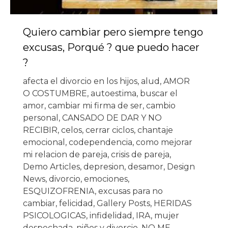
Quiero cambiar pero siempre tengo
excusas, Porqué ? que puedo hacer
?
afecta el divorcio en los hijos
,
alud
,
AMOR
O COSTUMBRE
,
autoestima
,
buscar el
amor
,
cambiar mi firma de ser
,
cambio
personal
,
CANSADO DE DAR Y NO
RECIBIR
,
celos
,
cerrar ciclos
,
chantaje
emocional
,
codependencia
,
como mejorar
mi relacion de pareja
,
crisis de pareja
,
Demo Articles
,
depresion
,
desamor
,
Design
News
,
divorcio
,
emociones
,
ESQUIZOFRENIA
,
excusas para no
cambiar
,
felicidad
,
Gallery Posts
,
HERIDAS
PSICOLOGICAS
,
infidelidad
,
IRA
,
mujer
despechada
,
niños y divorcio
,
NO ME