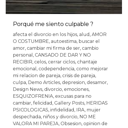
Porqué me siento culpable ?
afecta el divorcio en los hijos
,
alud
,
AMOR
O COSTUMBRE
,
autoestima
,
buscar el
amor
,
cambiar mi firma de ser
,
cambio
personal
,
CANSADO DE DAR Y NO
RECIBIR
,
celos
,
cerrar ciclos
,
chantaje
emocional
,
codependencia
,
como mejorar
mi relacion de pareja
,
crisis de pareja
,
culpa
,
Demo Articles
,
depresion
,
desamor
,
Design News
,
divorcio
,
emociones
,
ESQUIZOFRENIA
,
excusas para no
cambiar
,
felicidad
,
Gallery Posts
,
HERIDAS
PSICOLOGICAS
,
infidelidad
,
IRA
,
mujer
despechada
,
niños y divorcio
,
NO ME
VALORA MI PAREJA
,
Obsesion
,
opinion de