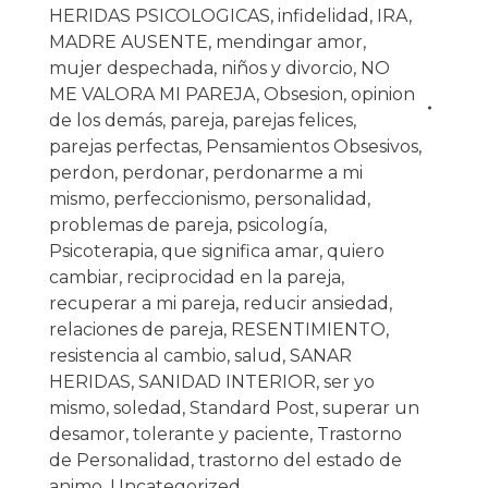
HERIDAS PSICOLOGICAS
,
infidelidad
,
IRA
,
MADRE AUSENTE
,
mendingar amor
,
mujer despechada
,
niños y divorcio
,
NO
ME VALORA MI PAREJA
,
Obsesion
,
opinion
de los demás
,
pareja
,
parejas felices
,
parejas perfectas
,
Pensamientos Obsesivos
,
perdon
,
perdonar
,
perdonarme a mi
mismo
,
perfeccionismo
,
personalidad
,
problemas de pareja
,
psicología
,
Psicoterapia
,
que significa amar
,
quiero
cambiar
,
reciprocidad en la pareja
,
recuperar a mi pareja
,
reducir ansiedad
,
relaciones de pareja
,
RESENTIMIENTO
,
resistencia al cambio
,
salud
,
SANAR
HERIDAS
,
SANIDAD INTERIOR
,
ser yo
mismo
,
soledad
,
Standard Post
,
superar un
desamor
,
tolerante y paciente
,
Trastorno
de Personalidad
,
trastorno del estado de
animo
,
Uncategorized