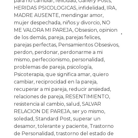
para no cambiar
,
felicidad
,
Gallery Posts
,
HERIDAS PSICOLOGICAS
,
infidelidad
,
IRA
,
MADRE AUSENTE
,
mendingar amor
,
mujer despechada
,
niños y divorcio
,
NO
ME VALORA MI PAREJA
,
Obsesion
,
opinion
de los demás
,
pareja
,
parejas felices
,
parejas perfectas
,
Pensamientos Obsesivos
,
perdon
,
perdonar
,
perdonarme a mi
mismo
,
perfeccionismo
,
personalidad
,
problemas de pareja
,
psicología
,
Psicoterapia
,
que significa amar
,
quiero
cambiar
,
reciprocidad en la pareja
,
recuperar a mi pareja
,
reducir ansiedad
,
relaciones de pareja
,
RESENTIMIENTO
,
resistencia al cambio
,
salud
,
SALVAR
RELACION DE PAREJA
,
ser yo mismo
,
soledad
,
Standard Post
,
superar un
desamor
,
tolerante y paciente
,
Trastorno
de Personalidad
,
trastorno del estado de