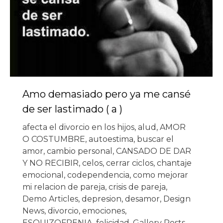
Amo demasiado pero ya me cansé
de ser lastimado ( a )
afecta el divorcio en los hijos
,
alud
,
AMOR
O COSTUMBRE
,
autoestima
,
buscar el
amor
,
cambio personal
,
CANSADO DE DAR
Y NO RECIBIR
,
celos
,
cerrar ciclos
,
chantaje
emocional
,
codependencia
,
como mejorar
mi relacion de pareja
,
crisis de pareja
,
Demo Articles
,
depresion
,
desamor
,
Design
News
,
divorcio
,
emociones
,
ESQUIZOFRENIA
,
felicidad
,
Gallery Posts
,