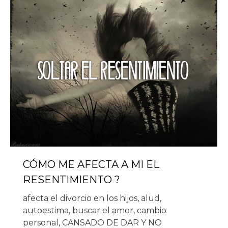
CÓMO ME AFECTA A MI EL
RESENTIMIENTO ?
afecta el divorcio en los hijos
,
alud
,
autoestima
,
buscar el amor
,
cambio
personal
,
CANSADO DE DAR Y NO