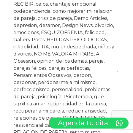
RECIBIR
,
celos
,
chantaje emocional
,
codependencia
,
como mejorar mi relacion
de pareja
,
crisis de pareja
,
Demo Articles
,
depresion
,
desamor
,
Design News
,
divorcio
,
emociones
,
ESQUIZOFRENIA
,
felicidad
,
Gallery Posts
,
HERIDAS PSICOLOGICAS
,
infidelidad
,
IRA
,
mujer despechada
,
niños y
divorcio
,
NO ME VALORA MI PAREJA
,
Obsesion
,
opinion de los demás
,
pareja
,
parejas felices
,
parejas perfectas
,
Pensamientos Obsesivos
,
perdon
,
perdonar
,
perdonarme a mi mismo
,
perfeccionismo
,
personalidad
,
problemas
de pareja
,
psicología
,
Psicoterapia
,
que
significa amar
,
reciprocidad en la pareja
,
recuperar a mi pareja
,
reducir ansiedad
,
relaciones de pareja
,
RESENTIMIENTO
,
Agenda tu cita
resistencia al cambio
,
salud
,
SALVAR
RELACION DE PAREJA
,
ser yo mismo
,