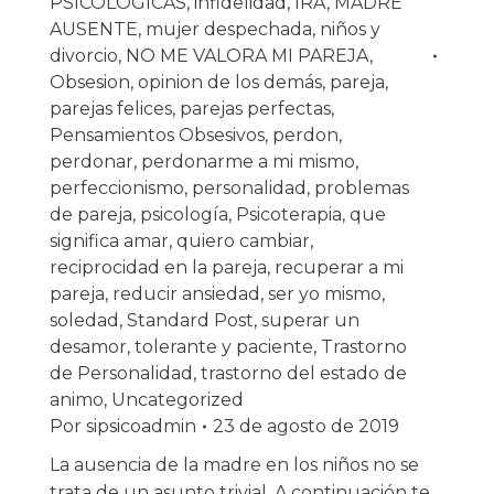
PSICOLOGICAS
,
infidelidad
,
IRA
,
MADRE
AUSENTE
,
mujer despechada
,
niños y
divorcio
,
NO ME VALORA MI PAREJA
,
Obsesion
,
opinion de los demás
,
pareja
,
parejas felices
,
parejas perfectas
,
Pensamientos Obsesivos
,
perdon
,
perdonar
,
perdonarme a mi mismo
,
perfeccionismo
,
personalidad
,
problemas
de pareja
,
psicología
,
Psicoterapia
,
que
significa amar
,
quiero cambiar
,
reciprocidad en la pareja
,
recuperar a mi
pareja
,
reducir ansiedad
,
ser yo mismo
,
soledad
,
Standard Post
,
superar un
desamor
,
tolerante y paciente
,
Trastorno
de Personalidad
,
trastorno del estado de
animo
,
Uncategorized
Por
sipsicoadmin
23 de agosto de 2019
La ausencia de la madre en los niños no se
trata de un asunto trivial. A continuación te