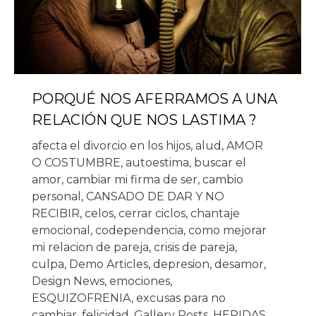
PORQUÉ NOS AFERRAMOS A UNA
RELACIÓN QUE NOS LASTIMA ?
afecta el divorcio en los hijos
,
alud
,
AMOR
O COSTUMBRE
,
autoestima
,
buscar el
amor
,
cambiar mi firma de ser
,
cambio
personal
,
CANSADO DE DAR Y NO
RECIBIR
,
celos
,
cerrar ciclos
,
chantaje
emocional
,
codependencia
,
como mejorar
mi relacion de pareja
,
crisis de pareja
,
culpa
,
Demo Articles
,
depresion
,
desamor
,
Design News
,
emociones
,
ESQUIZOFRENIA
,
excusas para no
cambiar
,
felicidad
,
Gallery Posts
,
HERIDAS