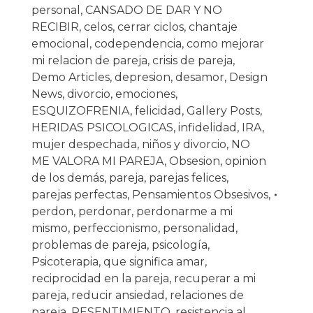
personal
,
CANSADO DE DAR Y NO
RECIBIR
,
celos
,
cerrar ciclos
,
chantaje
emocional
,
codependencia
,
como mejorar
mi relacion de pareja
,
crisis de pareja
,
Demo Articles
,
depresion
,
desamor
,
Design
News
,
divorcio
,
emociones
,
ESQUIZOFRENIA
,
felicidad
,
Gallery Posts
,
HERIDAS PSICOLOGICAS
,
infidelidad
,
IRA
,
mujer despechada
,
niños y divorcio
,
NO
ME VALORA MI PAREJA
,
Obsesion
,
opinion
de los demás
,
pareja
,
parejas felices
,
parejas perfectas
,
Pensamientos Obsesivos
,
perdon
,
perdonar
,
perdonarme a mi
mismo
,
perfeccionismo
,
personalidad
,
problemas de pareja
,
psicología
,
Psicoterapia
,
que significa amar
,
reciprocidad en la pareja
,
recuperar a mi
pareja
,
reducir ansiedad
,
relaciones de
pareja
,
RESENTIMIENTO
,
resistencia al