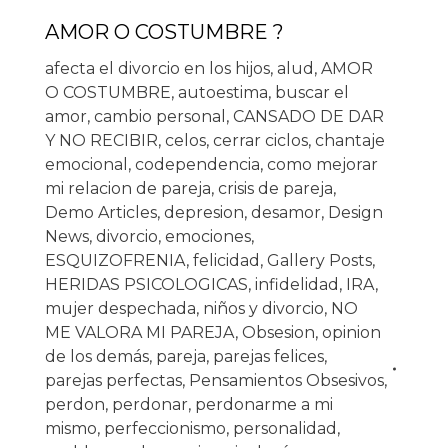
AMOR O COSTUMBRE ?
afecta el divorcio en los hijos
,
alud
,
AMOR
O COSTUMBRE
,
autoestima
,
buscar el
amor
,
cambio personal
,
CANSADO DE DAR
Y NO RECIBIR
,
celos
,
cerrar ciclos
,
chantaje
emocional
,
codependencia
,
como mejorar
mi relacion de pareja
,
crisis de pareja
,
Demo Articles
,
depresion
,
desamor
,
Design
News
,
divorcio
,
emociones
,
ESQUIZOFRENIA
,
felicidad
,
Gallery Posts
,
HERIDAS PSICOLOGICAS
,
infidelidad
,
IRA
,
mujer despechada
,
niños y divorcio
,
NO
ME VALORA MI PAREJA
,
Obsesion
,
opinion
de los demás
,
pareja
,
parejas felices
,
parejas perfectas
,
Pensamientos Obsesivos
,
perdon
,
perdonar
,
perdonarme a mi
mismo
,
perfeccionismo
,
personalidad
,