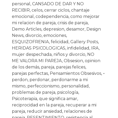
personal
,
CANSADO DE DAR Y NO
RECIBIR
,
celos
,
cerrar ciclos
,
chantaje
emocional
,
codependencia
,
como mejorar
mi relacion de pareja
,
crisis de pareja
,
Demo Articles
,
depresion
,
desamor
,
Design
News
,
divorcio
,
emociones
,
ESQUIZOFRENIA
,
felicidad
,
Gallery Posts
,
HERIDAS PSICOLOGICAS
,
infidelidad
,
IRA
,
mujer despechada
,
niños y divorcio
,
NO
ME VALORA MI PAREJA
,
Obsesion
,
opinion
de los demás
,
pareja
,
parejas felices
,
parejas perfectas
,
Pensamientos Obsesivos
,
perdon
,
perdonar
,
perdonarme a mi
mismo
,
perfeccionismo
,
personalidad
,
problemas de pareja
,
psicología
,
Psicoterapia
,
que significa amar
,
reciprocidad en la pareja
,
recuperar a mi
pareja
,
reducir ansiedad
,
relaciones de
pareja
,
RESENTIMIENTO
,
resistencia al