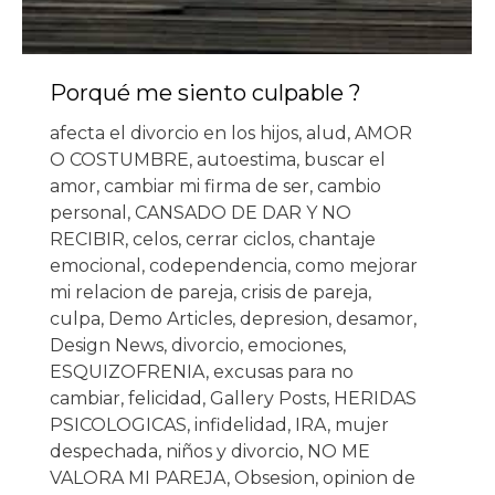
Porqué me siento culpable ?
afecta el divorcio en los hijos
,
alud
,
AMOR
O COSTUMBRE
,
autoestima
,
buscar el
amor
,
cambiar mi firma de ser
,
cambio
personal
,
CANSADO DE DAR Y NO
RECIBIR
,
celos
,
cerrar ciclos
,
chantaje
emocional
,
codependencia
,
como mejorar
mi relacion de pareja
,
crisis de pareja
,
culpa
,
Demo Articles
,
depresion
,
desamor
,
Design News
,
divorcio
,
emociones
,
ESQUIZOFRENIA
,
excusas para no
cambiar
,
felicidad
,
Gallery Posts
,
HERIDAS
PSICOLOGICAS
,
infidelidad
,
IRA
,
mujer
despechada
,
niños y divorcio
,
NO ME
VALORA MI PAREJA
,
Obsesion
,
opinion de