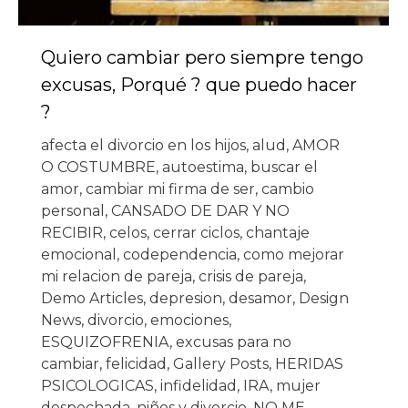
Quiero cambiar pero siempre tengo
excusas, Porqué ? que puedo hacer
?
afecta el divorcio en los hijos
,
alud
,
AMOR
O COSTUMBRE
,
autoestima
,
buscar el
amor
,
cambiar mi firma de ser
,
cambio
personal
,
CANSADO DE DAR Y NO
RECIBIR
,
celos
,
cerrar ciclos
,
chantaje
emocional
,
codependencia
,
como mejorar
mi relacion de pareja
,
crisis de pareja
,
Demo Articles
,
depresion
,
desamor
,
Design
News
,
divorcio
,
emociones
,
ESQUIZOFRENIA
,
excusas para no
cambiar
,
felicidad
,
Gallery Posts
,
HERIDAS
PSICOLOGICAS
,
infidelidad
,
IRA
,
mujer
despechada
,
niños y divorcio
,
NO ME