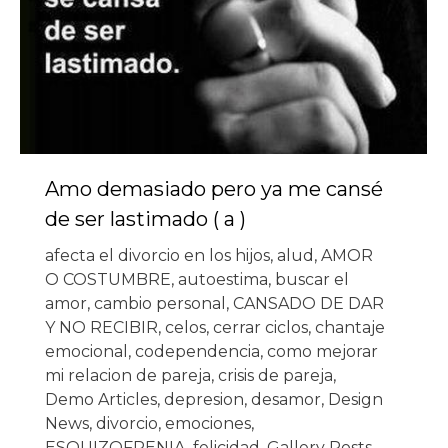
Amo demasiado pero ya me cansé
de ser lastimado ( a )
afecta el divorcio en los hijos
,
alud
,
AMOR
O COSTUMBRE
,
autoestima
,
buscar el
amor
,
cambio personal
,
CANSADO DE DAR
Y NO RECIBIR
,
celos
,
cerrar ciclos
,
chantaje
emocional
,
codependencia
,
como mejorar
mi relacion de pareja
,
crisis de pareja
,
Demo Articles
,
depresion
,
desamor
,
Design
News
,
divorcio
,
emociones
,
ESQUIZOFRENIA
,
felicidad
,
Gallery Posts
,