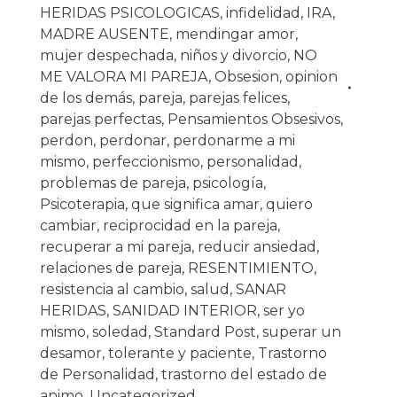
HERIDAS PSICOLOGICAS
,
infidelidad
,
IRA
,
MADRE AUSENTE
,
mendingar amor
,
mujer despechada
,
niños y divorcio
,
NO
ME VALORA MI PAREJA
,
Obsesion
,
opinion
de los demás
,
pareja
,
parejas felices
,
parejas perfectas
,
Pensamientos Obsesivos
,
perdon
,
perdonar
,
perdonarme a mi
mismo
,
perfeccionismo
,
personalidad
,
problemas de pareja
,
psicología
,
Psicoterapia
,
que significa amar
,
quiero
cambiar
,
reciprocidad en la pareja
,
recuperar a mi pareja
,
reducir ansiedad
,
relaciones de pareja
,
RESENTIMIENTO
,
resistencia al cambio
,
salud
,
SANAR
HERIDAS
,
SANIDAD INTERIOR
,
ser yo
mismo
,
soledad
,
Standard Post
,
superar un
desamor
,
tolerante y paciente
,
Trastorno
de Personalidad
,
trastorno del estado de
animo
,
Uncategorized