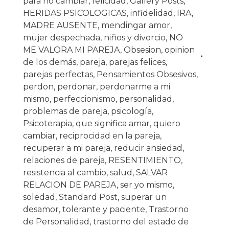
para no cambiar
,
felicidad
,
Gallery Posts
,
HERIDAS PSICOLOGICAS
,
infidelidad
,
IRA
,
MADRE AUSENTE
,
mendingar amor
,
mujer despechada
,
niños y divorcio
,
NO
ME VALORA MI PAREJA
,
Obsesion
,
opinion
de los demás
,
pareja
,
parejas felices
,
parejas perfectas
,
Pensamientos Obsesivos
,
perdon
,
perdonar
,
perdonarme a mi
mismo
,
perfeccionismo
,
personalidad
,
problemas de pareja
,
psicología
,
Psicoterapia
,
que significa amar
,
quiero
cambiar
,
reciprocidad en la pareja
,
recuperar a mi pareja
,
reducir ansiedad
,
relaciones de pareja
,
RESENTIMIENTO
,
resistencia al cambio
,
salud
,
SALVAR
RELACION DE PAREJA
,
ser yo mismo
,
soledad
,
Standard Post
,
superar un
desamor
,
tolerante y paciente
,
Trastorno
de Personalidad
,
trastorno del estado de