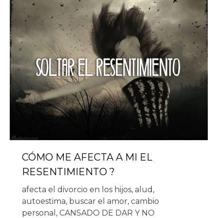
CÓMO ME AFECTA A MI EL
RESENTIMIENTO ?
afecta el divorcio en los hijos
,
alud
,
autoestima
,
buscar el amor
,
cambio
personal
,
CANSADO DE DAR Y NO