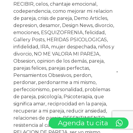
RECIBIR
,
celos
,
chantaje emocional
,
codependencia
,
como mejorar mi relacion
de pareja
,
crisis de pareja
,
Demo Articles
,
depresion
,
desamor
,
Design News
,
divorcio
,
emociones
,
ESQUIZOFRENIA
,
felicidad
,
Gallery Posts
,
HERIDAS PSICOLOGICAS
,
infidelidad
,
IRA
,
mujer despechada
,
niños y
divorcio
,
NO ME VALORA MI PAREJA
,
Obsesion
,
opinion de los demás
,
pareja
,
parejas felices
,
parejas perfectas
,
Pensamientos Obsesivos
,
perdon
,
perdonar
,
perdonarme a mi mismo
,
perfeccionismo
,
personalidad
,
problemas
de pareja
,
psicología
,
Psicoterapia
,
que
significa amar
,
reciprocidad en la pareja
,
recuperar a mi pareja
,
reducir ansiedad
,
relaciones de pareja
,
RESENTIMIENTO
,
Agenda tu cita
resistencia al cambio
,
salud
,
SALVAR
RELACION DE PAREJA
,
ser yo mismo
,