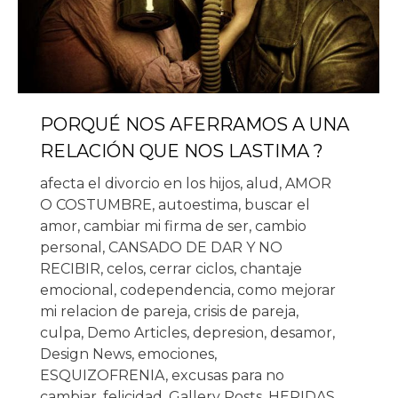
PORQUÉ NOS AFERRAMOS A UNA
RELACIÓN QUE NOS LASTIMA ?
afecta el divorcio en los hijos
,
alud
,
AMOR
O COSTUMBRE
,
autoestima
,
buscar el
amor
,
cambiar mi firma de ser
,
cambio
personal
,
CANSADO DE DAR Y NO
RECIBIR
,
celos
,
cerrar ciclos
,
chantaje
emocional
,
codependencia
,
como mejorar
mi relacion de pareja
,
crisis de pareja
,
culpa
,
Demo Articles
,
depresion
,
desamor
,
Design News
,
emociones
,
ESQUIZOFRENIA
,
excusas para no
cambiar
,
felicidad
,
Gallery Posts
,
HERIDAS