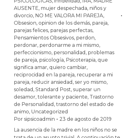
PSICOLOGICAS
,
infidelidad
,
IRA
,
MADRE
AUSENTE
,
mujer despechada
,
niños y
divorcio
,
NO ME VALORA MI PAREJA
,
Obsesion
,
opinion de los demás
,
pareja
,
parejas felices
,
parejas perfectas
,
Pensamientos Obsesivos
,
perdon
,
perdonar
,
perdonarme a mi mismo
,
perfeccionismo
,
personalidad
,
problemas
de pareja
,
psicología
,
Psicoterapia
,
que
significa amar
,
quiero cambiar
,
reciprocidad en la pareja
,
recuperar a mi
pareja
,
reducir ansiedad
,
ser yo mismo
,
soledad
,
Standard Post
,
superar un
desamor
,
tolerante y paciente
,
Trastorno
de Personalidad
,
trastorno del estado de
animo
,
Uncategorized
Por
sipsicoadmin
23 de agosto de 2019
La ausencia de la madre en los niños no se
trata de un asunto trivial. A continuación te