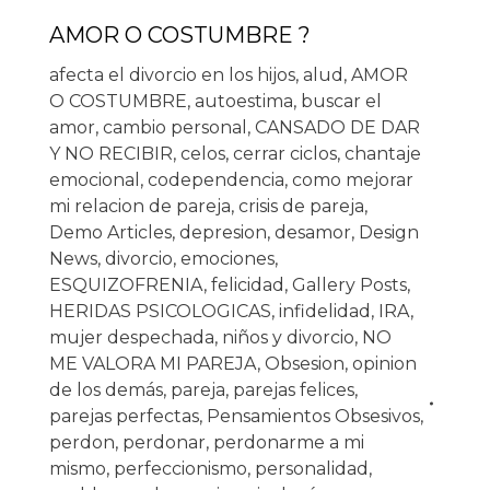
AMOR O COSTUMBRE ?
afecta el divorcio en los hijos
,
alud
,
AMOR
O COSTUMBRE
,
autoestima
,
buscar el
amor
,
cambio personal
,
CANSADO DE DAR
Y NO RECIBIR
,
celos
,
cerrar ciclos
,
chantaje
emocional
,
codependencia
,
como mejorar
mi relacion de pareja
,
crisis de pareja
,
Demo Articles
,
depresion
,
desamor
,
Design
News
,
divorcio
,
emociones
,
ESQUIZOFRENIA
,
felicidad
,
Gallery Posts
,
HERIDAS PSICOLOGICAS
,
infidelidad
,
IRA
,
mujer despechada
,
niños y divorcio
,
NO
ME VALORA MI PAREJA
,
Obsesion
,
opinion
de los demás
,
pareja
,
parejas felices
,
parejas perfectas
,
Pensamientos Obsesivos
,
perdon
,
perdonar
,
perdonarme a mi
mismo
,
perfeccionismo
,
personalidad
,