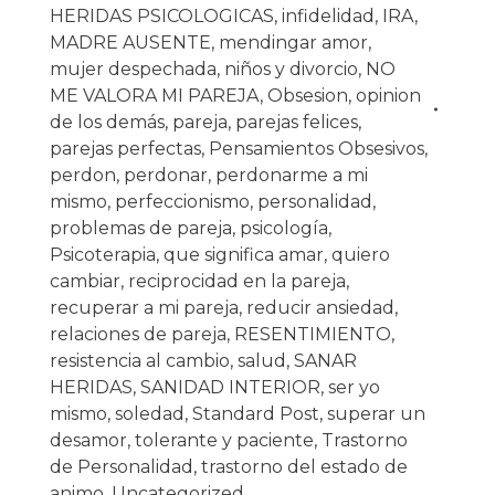
HERIDAS PSICOLOGICAS
,
infidelidad
,
IRA
,
MADRE AUSENTE
,
mendingar amor
,
mujer despechada
,
niños y divorcio
,
NO
ME VALORA MI PAREJA
,
Obsesion
,
opinion
de los demás
,
pareja
,
parejas felices
,
parejas perfectas
,
Pensamientos Obsesivos
,
perdon
,
perdonar
,
perdonarme a mi
mismo
,
perfeccionismo
,
personalidad
,
problemas de pareja
,
psicología
,
Psicoterapia
,
que significa amar
,
quiero
cambiar
,
reciprocidad en la pareja
,
recuperar a mi pareja
,
reducir ansiedad
,
relaciones de pareja
,
RESENTIMIENTO
,
resistencia al cambio
,
salud
,
SANAR
HERIDAS
,
SANIDAD INTERIOR
,
ser yo
mismo
,
soledad
,
Standard Post
,
superar un
desamor
,
tolerante y paciente
,
Trastorno
de Personalidad
,
trastorno del estado de
animo
,
Uncategorized