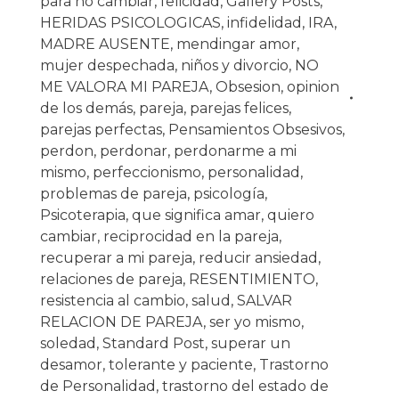
para no cambiar
,
felicidad
,
Gallery Posts
,
HERIDAS PSICOLOGICAS
,
infidelidad
,
IRA
,
MADRE AUSENTE
,
mendingar amor
,
mujer despechada
,
niños y divorcio
,
NO
ME VALORA MI PAREJA
,
Obsesion
,
opinion
de los demás
,
pareja
,
parejas felices
,
parejas perfectas
,
Pensamientos Obsesivos
,
perdon
,
perdonar
,
perdonarme a mi
mismo
,
perfeccionismo
,
personalidad
,
problemas de pareja
,
psicología
,
Psicoterapia
,
que significa amar
,
quiero
cambiar
,
reciprocidad en la pareja
,
recuperar a mi pareja
,
reducir ansiedad
,
relaciones de pareja
,
RESENTIMIENTO
,
resistencia al cambio
,
salud
,
SALVAR
RELACION DE PAREJA
,
ser yo mismo
,
soledad
,
Standard Post
,
superar un
desamor
,
tolerante y paciente
,
Trastorno
de Personalidad
,
trastorno del estado de