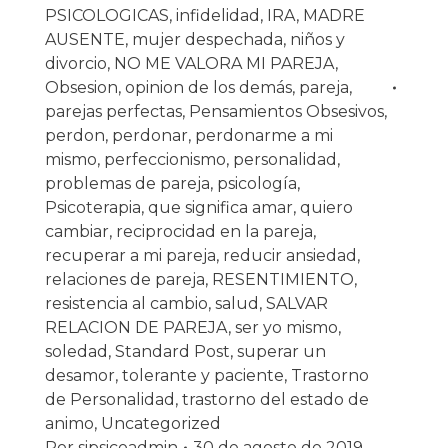
PSICOLOGICAS
,
infidelidad
,
IRA
,
MADRE
AUSENTE
,
mujer despechada
,
niños y
divorcio
,
NO ME VALORA MI PAREJA
,
Obsesion
,
opinion de los demás
,
pareja
,
parejas perfectas
,
Pensamientos Obsesivos
,
perdon
,
perdonar
,
perdonarme a mi
mismo
,
perfeccionismo
,
personalidad
,
problemas de pareja
,
psicología
,
Psicoterapia
,
que significa amar
,
quiero
cambiar
,
reciprocidad en la pareja
,
recuperar a mi pareja
,
reducir ansiedad
,
relaciones de pareja
,
RESENTIMIENTO
,
resistencia al cambio
,
salud
,
SALVAR
RELACION DE PAREJA
,
ser yo mismo
,
soledad
,
Standard Post
,
superar un
desamor
,
tolerante y paciente
,
Trastorno
de Personalidad
,
trastorno del estado de
animo
,
Uncategorized
Por
sipsicoadmin
30 de agosto de 2019