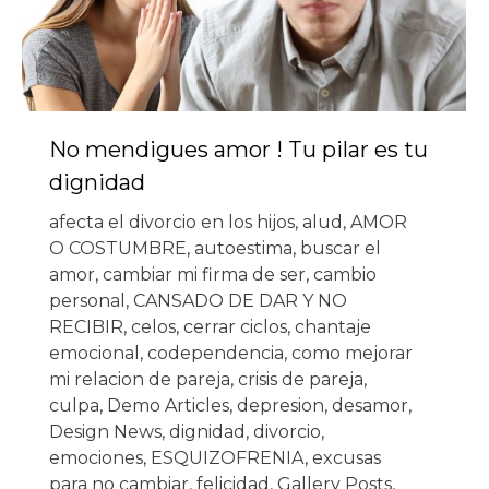
No mendigues amor ! Tu pilar es tu
dignidad
afecta el divorcio en los hijos
,
alud
,
AMOR
O COSTUMBRE
,
autoestima
,
buscar el
amor
,
cambiar mi firma de ser
,
cambio
personal
,
CANSADO DE DAR Y NO
RECIBIR
,
celos
,
cerrar ciclos
,
chantaje
emocional
,
codependencia
,
como mejorar
mi relacion de pareja
,
crisis de pareja
,
culpa
,
Demo Articles
,
depresion
,
desamor
,
Design News
,
dignidad
,
divorcio
,
emociones
,
ESQUIZOFRENIA
,
excusas
para no cambiar
,
felicidad
,
Gallery Posts
,