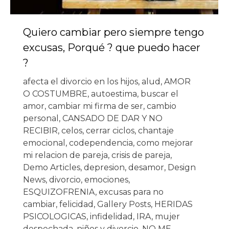
Quiero cambiar pero siempre tengo
excusas, Porqué ? que puedo hacer
?
afecta el divorcio en los hijos
,
alud
,
AMOR
O COSTUMBRE
,
autoestima
,
buscar el
amor
,
cambiar mi firma de ser
,
cambio
personal
,
CANSADO DE DAR Y NO
RECIBIR
,
celos
,
cerrar ciclos
,
chantaje
emocional
,
codependencia
,
como mejorar
mi relacion de pareja
,
crisis de pareja
,
Demo Articles
,
depresion
,
desamor
,
Design
News
,
divorcio
,
emociones
,
ESQUIZOFRENIA
,
excusas para no
cambiar
,
felicidad
,
Gallery Posts
,
HERIDAS
PSICOLOGICAS
,
infidelidad
,
IRA
,
mujer
despechada
,
niños y divorcio
,
NO ME