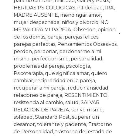
para no cambiar
,
felicidad
,
Gallery Posts
,
HERIDAS PSICOLOGICAS
,
infidelidad
,
IRA
,
MADRE AUSENTE
,
mendingar amor
,
mujer despechada
,
niños y divorcio
,
NO
ME VALORA MI PAREJA
,
Obsesion
,
opinion
de los demás
,
pareja
,
parejas felices
,
parejas perfectas
,
Pensamientos Obsesivos
,
perdon
,
perdonar
,
perdonarme a mi
mismo
,
perfeccionismo
,
personalidad
,
problemas de pareja
,
psicología
,
Psicoterapia
,
que significa amar
,
quiero
cambiar
,
reciprocidad en la pareja
,
recuperar a mi pareja
,
reducir ansiedad
,
relaciones de pareja
,
RESENTIMIENTO
,
resistencia al cambio
,
salud
,
SALVAR
RELACION DE PAREJA
,
ser yo mismo
,
soledad
,
Standard Post
,
superar un
desamor
,
tolerante y paciente
,
Trastorno
de Personalidad
,
trastorno del estado de