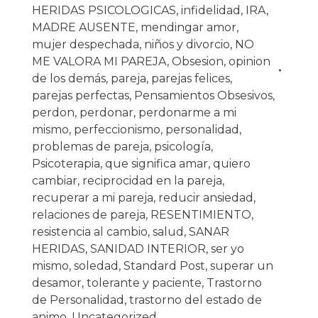
HERIDAS PSICOLOGICAS
,
infidelidad
,
IRA
,
MADRE AUSENTE
,
mendingar amor
,
mujer despechada
,
niños y divorcio
,
NO
ME VALORA MI PAREJA
,
Obsesion
,
opinion
de los demás
,
pareja
,
parejas felices
,
parejas perfectas
,
Pensamientos Obsesivos
,
perdon
,
perdonar
,
perdonarme a mi
mismo
,
perfeccionismo
,
personalidad
,
problemas de pareja
,
psicología
,
Psicoterapia
,
que significa amar
,
quiero
cambiar
,
reciprocidad en la pareja
,
recuperar a mi pareja
,
reducir ansiedad
,
relaciones de pareja
,
RESENTIMIENTO
,
resistencia al cambio
,
salud
,
SANAR
HERIDAS
,
SANIDAD INTERIOR
,
ser yo
mismo
,
soledad
,
Standard Post
,
superar un
desamor
,
tolerante y paciente
,
Trastorno
de Personalidad
,
trastorno del estado de
animo
,
Uncategorized