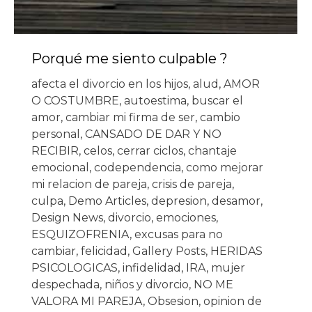
Porqué me siento culpable ?
afecta el divorcio en los hijos
,
alud
,
AMOR
O COSTUMBRE
,
autoestima
,
buscar el
amor
,
cambiar mi firma de ser
,
cambio
personal
,
CANSADO DE DAR Y NO
RECIBIR
,
celos
,
cerrar ciclos
,
chantaje
emocional
,
codependencia
,
como mejorar
mi relacion de pareja
,
crisis de pareja
,
culpa
,
Demo Articles
,
depresion
,
desamor
,
Design News
,
divorcio
,
emociones
,
ESQUIZOFRENIA
,
excusas para no
cambiar
,
felicidad
,
Gallery Posts
,
HERIDAS
PSICOLOGICAS
,
infidelidad
,
IRA
,
mujer
despechada
,
niños y divorcio
,
NO ME
VALORA MI PAREJA
,
Obsesion
,
opinion de