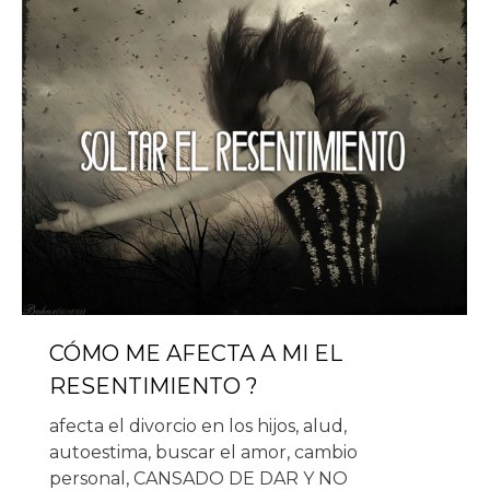
CÓMO ME AFECTA A MI EL
RESENTIMIENTO ?
afecta el divorcio en los hijos
,
alud
,
autoestima
,
buscar el amor
,
cambio
personal
,
CANSADO DE DAR Y NO