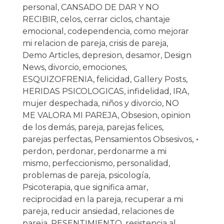
personal
,
CANSADO DE DAR Y NO
RECIBIR
,
celos
,
cerrar ciclos
,
chantaje
emocional
,
codependencia
,
como mejorar
mi relacion de pareja
,
crisis de pareja
,
Demo Articles
,
depresion
,
desamor
,
Design
News
,
divorcio
,
emociones
,
ESQUIZOFRENIA
,
felicidad
,
Gallery Posts
,
HERIDAS PSICOLOGICAS
,
infidelidad
,
IRA
,
mujer despechada
,
niños y divorcio
,
NO
ME VALORA MI PAREJA
,
Obsesion
,
opinion
de los demás
,
pareja
,
parejas felices
,
parejas perfectas
,
Pensamientos Obsesivos
,
perdon
,
perdonar
,
perdonarme a mi
mismo
,
perfeccionismo
,
personalidad
,
problemas de pareja
,
psicología
,
Psicoterapia
,
que significa amar
,
reciprocidad en la pareja
,
recuperar a mi
pareja
,
reducir ansiedad
,
relaciones de
pareja
,
RESENTIMIENTO
,
resistencia al