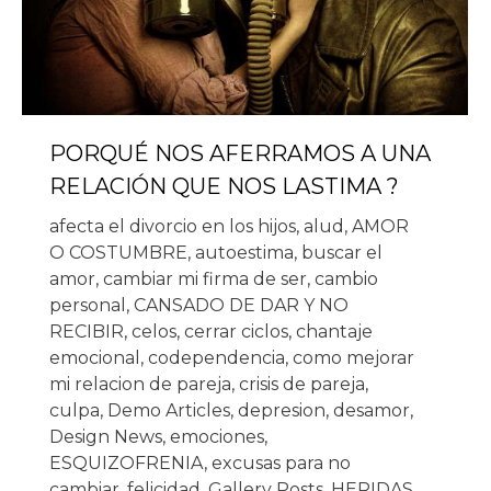
PORQUÉ NOS AFERRAMOS A UNA
RELACIÓN QUE NOS LASTIMA ?
afecta el divorcio en los hijos
,
alud
,
AMOR
O COSTUMBRE
,
autoestima
,
buscar el
amor
,
cambiar mi firma de ser
,
cambio
personal
,
CANSADO DE DAR Y NO
RECIBIR
,
celos
,
cerrar ciclos
,
chantaje
emocional
,
codependencia
,
como mejorar
mi relacion de pareja
,
crisis de pareja
,
culpa
,
Demo Articles
,
depresion
,
desamor
,
Design News
,
emociones
,
ESQUIZOFRENIA
,
excusas para no
cambiar
,
felicidad
,
Gallery Posts
,
HERIDAS