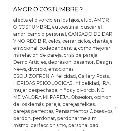
AMOR O COSTUMBRE ?
afecta el divorcio en los hijos
,
alud
,
AMOR
O COSTUMBRE
,
autoestima
,
buscar el
amor
,
cambio personal
,
CANSADO DE DAR
Y NO RECIBIR
,
celos
,
cerrar ciclos
,
chantaje
emocional
,
codependencia
,
como mejorar
mi relacion de pareja
,
crisis de pareja
,
Demo Articles
,
depresion
,
desamor
,
Design
News
,
divorcio
,
emociones
,
ESQUIZOFRENIA
,
felicidad
,
Gallery Posts
,
HERIDAS PSICOLOGICAS
,
infidelidad
,
IRA
,
mujer despechada
,
niños y divorcio
,
NO
ME VALORA MI PAREJA
,
Obsesion
,
opinion
de los demás
,
pareja
,
parejas felices
,
parejas perfectas
,
Pensamientos Obsesivos
,
perdon
,
perdonar
,
perdonarme a mi
mismo
,
perfeccionismo
,
personalidad
,