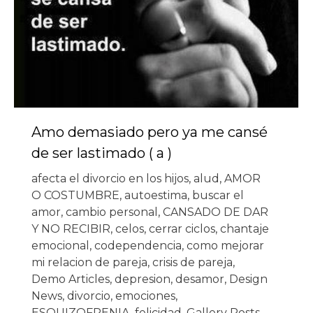
Amo demasiado pero ya me cansé
de ser lastimado ( a )
afecta el divorcio en los hijos
,
alud
,
AMOR
O COSTUMBRE
,
autoestima
,
buscar el
amor
,
cambio personal
,
CANSADO DE DAR
Y NO RECIBIR
,
celos
,
cerrar ciclos
,
chantaje
emocional
,
codependencia
,
como mejorar
mi relacion de pareja
,
crisis de pareja
,
Demo Articles
,
depresion
,
desamor
,
Design
News
,
divorcio
,
emociones
,
ESQUIZOFRENIA
,
felicidad
,
Gallery Posts
,