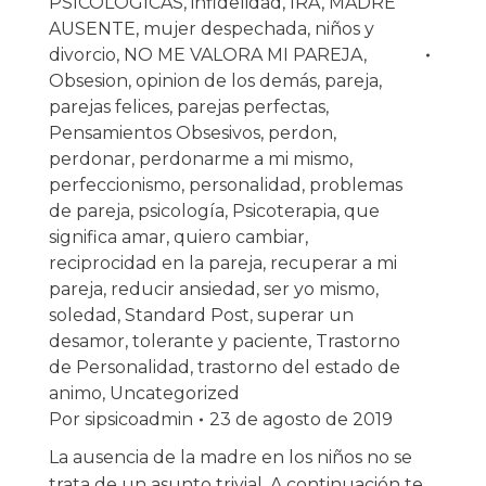
PSICOLOGICAS
,
infidelidad
,
IRA
,
MADRE
AUSENTE
,
mujer despechada
,
niños y
divorcio
,
NO ME VALORA MI PAREJA
,
Obsesion
,
opinion de los demás
,
pareja
,
parejas felices
,
parejas perfectas
,
Pensamientos Obsesivos
,
perdon
,
perdonar
,
perdonarme a mi mismo
,
perfeccionismo
,
personalidad
,
problemas
de pareja
,
psicología
,
Psicoterapia
,
que
significa amar
,
quiero cambiar
,
reciprocidad en la pareja
,
recuperar a mi
pareja
,
reducir ansiedad
,
ser yo mismo
,
soledad
,
Standard Post
,
superar un
desamor
,
tolerante y paciente
,
Trastorno
de Personalidad
,
trastorno del estado de
animo
,
Uncategorized
Por
sipsicoadmin
23 de agosto de 2019
La ausencia de la madre en los niños no se
trata de un asunto trivial. A continuación te