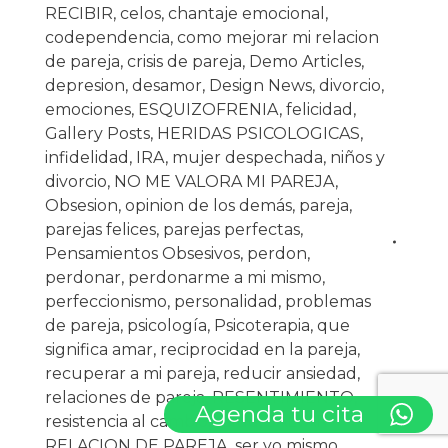
RECIBIR
,
celos
,
chantaje emocional
,
codependencia
,
como mejorar mi relacion
de pareja
,
crisis de pareja
,
Demo Articles
,
depresion
,
desamor
,
Design News
,
divorcio
,
emociones
,
ESQUIZOFRENIA
,
felicidad
,
Gallery Posts
,
HERIDAS PSICOLOGICAS
,
infidelidad
,
IRA
,
mujer despechada
,
niños y
divorcio
,
NO ME VALORA MI PAREJA
,
Obsesion
,
opinion de los demás
,
pareja
,
parejas felices
,
parejas perfectas
,
Pensamientos Obsesivos
,
perdon
,
perdonar
,
perdonarme a mi mismo
,
perfeccionismo
,
personalidad
,
problemas
de pareja
,
psicología
,
Psicoterapia
,
que
significa amar
,
reciprocidad en la pareja
,
recuperar a mi pareja
,
reducir ansiedad
,
relaciones de pareja
,
RESENTIMIENTO
,
Agenda tu cita
resistencia al cambio
,
salud
,
SALVAR
RELACION DE PAREJA
,
ser yo mismo
,