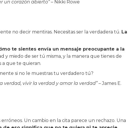
er un corazón abierto”
– Nikki Rowe
ente no decir mentiras. Necesitas ser la verdadera tú.
La
 cómo te sientes envía un mensaje preocupante a la
 y miedo de ser tú misma, y la manera que tienes de
 a que te quieran.
ente si no le muestras tu verdadero tú?
a verdad, vivir la verdad y amar la verdad”
– James E.
 erróneos. Un cambio en la cita parece un rechazo. Una
 de eso significa que no te quiera ni te aprecie.