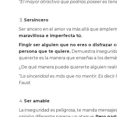
“El mayor atractivo que podrías poseer es ten
Ser
sincero
Ser sincero en el amor va más allá que simplem
maravillosa e imperfecta tú.
Fingir ser alguien que no eres o disfrazar
persona que te quiere.
Demuestra inseguridad
quererte es la manera que enseñas a los demás
¿De qué manera puede quererte alguien realm
“La sinceridad es más que no mentir. Es decir l
Faust
Ser amable
La inseguridad es peligrosa, te manda mensajes
opinión diferente parece un ataque.
Pero nada