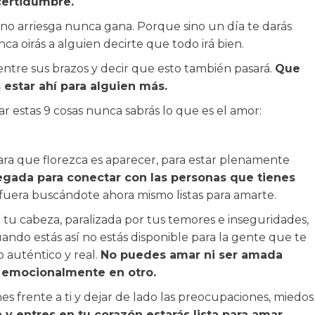
ncertidumbre.
no arriesga nunca gana. Porque sino un día te darás
a oirás a alguien decirte que todo irá bien.
ntre sus brazos y decir que esto también pasará.
Que
s estar ahí para alguien más.
ar estas 9 cosas nunca sabrás lo que es el amor:
ara que florezca es aparecer, para estar plenamente
egada para conectar con las personas que tienes
 fuera buscándote ahora mismo listas para amarte.
u cabeza, paralizada por tus temores e inseguridades,
ando estás así no estás disponible para la gente que te
 auténtico y real.
No puedes amar ni ser amada
o emocionalmente en otro.
s frente a ti y dejar de lado las preocupaciones, miedos
y entres en tu corazón estarás lista para amar