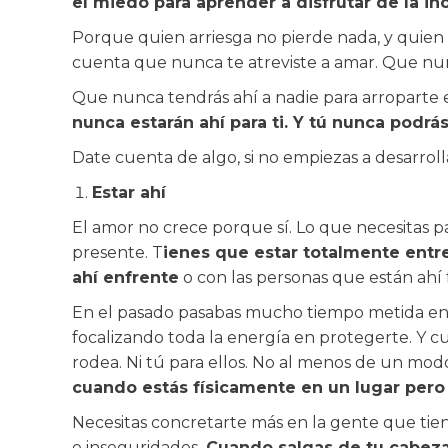
el miedo para aprender a disfrutar de la i
Porque quien arriesga no pierde nada, y quien 
cuenta que nunca te atreviste a amar. Que nunc
Que nunca tendrás ahí a nadie para arroparte e
nunca estarán ahí para ti. Y tú nunca podrá
Date cuenta de algo, si no empiezas a desarroll
Estar ahí
El amor no crece porque sí. Lo que necesitas p
presente. T
ienes que estar totalmente entr
ahí enfrente
o con las personas que están ahí
En el pasado pasabas mucho tiempo metida en t
focalizando toda la energía en protegerte. Y cu
rodea. Ni tú para ellos. No al menos de un modo
cuando estás físicamente en un lugar per
Necesitas concretarte más en la gente que tiene
e inseguridades.
Cuando salgas de tu cabeza 