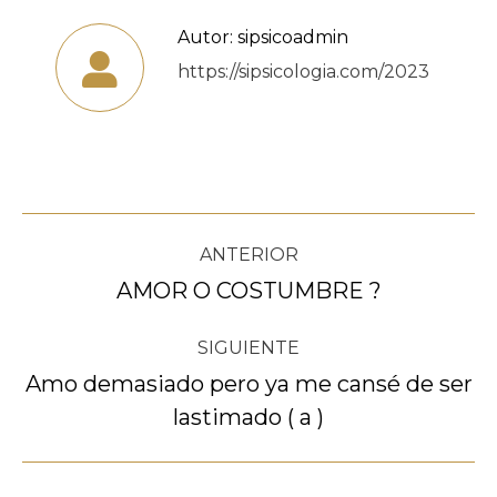
Autor:
sipsicoadmin
https://sipsicologia.com/2023
Navegación
ANTERIOR
entre
AMOR O COSTUMBRE ?
Publicación
anterior:
publicaciones
SIGUIENTE
Amo demasiado pero ya me cansé de ser
Publicación
lastimado ( a )
siguiente: