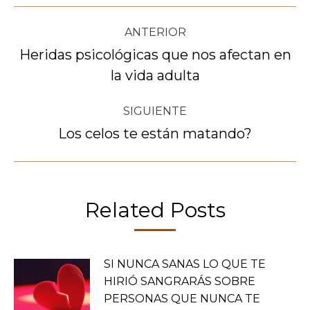
Navegación
ANTERIOR
entre
Heridas psicológicas que nos afectan en
Publicación
la vida adulta
publicaciones
anterior:
SIGUIENTE
Los celos te están matando?
Publicación
siguiente:
Related Posts
SI NUNCA SANAS LO QUE TE
HIRIÓ SANGRARÁS SOBRE
PERSONAS QUE NUNCA TE