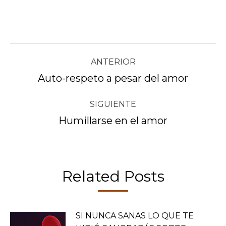
Navegación
ANTERIOR
entre
Auto-respeto a pesar del amor
Publicación
anterior:
publicaciones
SIGUIENTE
Humillarse en el amor
Publicación
siguiente:
Related Posts
SI NUNCA SANAS LO QUE TE