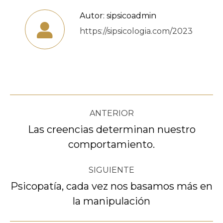
Autor:
sipsicoadmin
https://sipsicologia.com/2023
Navegación
ANTERIOR
entre
Las creencias determinan nuestro
Publicación
comportamiento.
publicaciones
anterior:
SIGUIENTE
Psicopatía, cada vez nos basamos más en
Publicación
la manipulación
siguiente: