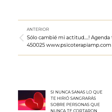
Navegación
ANTERIOR
entre
Sólo cambié mi actitud….! Agenda t
Publicación
450025 www.psicoterapiamp.com
publicaciones
anterior:
SI NUNCA SANAS LO QUE
TE HIRIÓ SANGRARÁS
SOBRE PERSONAS QUE
NUNCA TE CORTARON