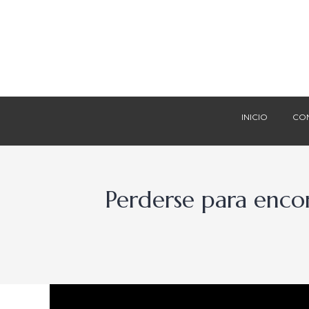
INICIO
CO
INICIO
CO
Perderse para enco