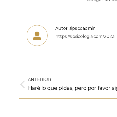
Autor:
sipsicoadmin
https://sipsicologia.com/2023
Navegación
ANTERIOR
entre
Publicación
Haré lo que pidas, pero por favor s
anterior:
publicaciones