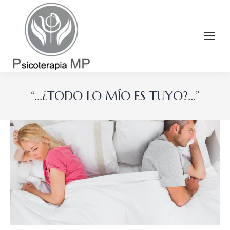
“…¿TODO LO MÍO ES TUYO?…”