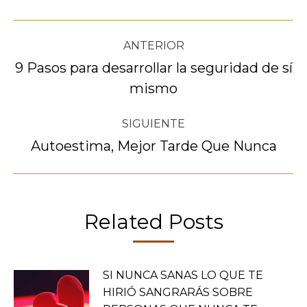
Navegación
ANTERIOR
entre
9 Pasos para desarrollar la seguridad de sí
Publicación
mismo
publicaciones
anterior:
SIGUIENTE
Autoestima, Mejor Tarde Que Nunca
Publicación
siguiente:
Related Posts
SI NUNCA SANAS LO QUE TE
HIRIÓ SANGRARÁS SOBRE