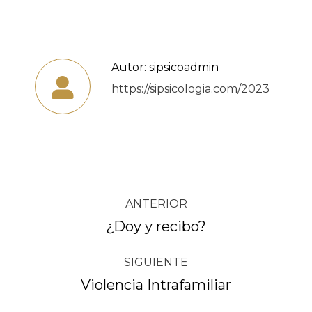
Autor:
sipsicoadmin
https://sipsicologia.com/2023
Navegación
ANTERIOR
entre
¿Doy y recibo?
Publicación
anterior:
publicaciones
SIGUIENTE
Violencia Intrafamiliar
Publicación
siguiente: