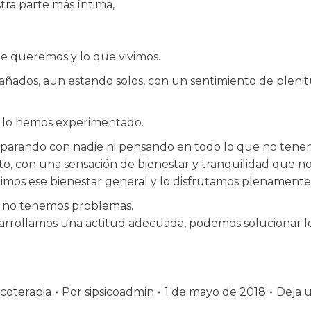
ra parte más íntima,
que queremos y lo que vivimos.
ados, aun estando solos, con un sentimiento de plenitud,
os lo hemos experimentado.
arando con nadie ni pensando en todo lo que no tene
 con una sensación de bienestar y tranquilidad que no
mos ese bienestar general y lo disfrutamos plenamente
si no tenemos problemas.
sarrollamos una actitud adecuada, podemos solucionar lo
icoterapia
Por
sipsicoadmin
1 de mayo de 2018
Deja 