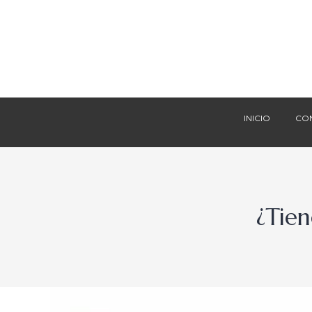
INICIO
CO
INICIO
CO
¿Tien