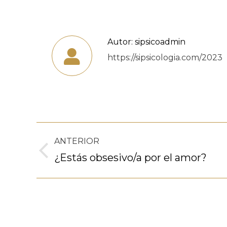
Autor:
sipsicoadmin
https://sipsicologia.com/2023
Navegación
ANTERIOR
entre
Publicación
¿Estás obsesivo/a por el amor?
anterior:
publicaciones