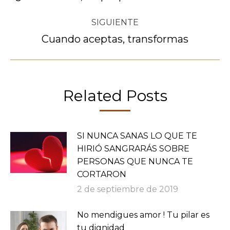
anterior:
publicaciones
SIGUIENTE
Cuando aceptas, transformas
Publicación
siguiente:
Related Posts
SI NUNCA SANAS LO QUE TE
HIRIÓ SANGRARÁS SOBRE
PERSONAS QUE NUNCA TE
CORTARON
2 de septiembre de 2019
No mendigues amor ! Tu pilar es
tu dignidad