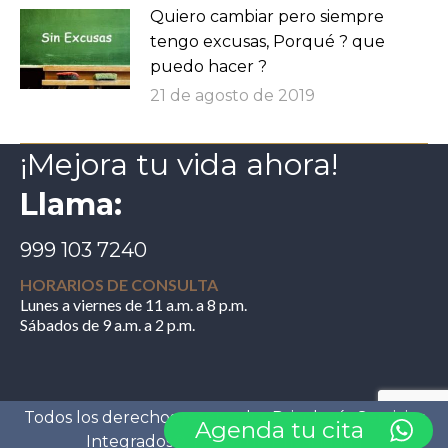
Quiero cambiar pero siempre
tengo excusas, Porqué ? que
puedo hacer ?
21 de agosto de 2019
¡Mejora tu vida ahora!
Llama:
999 103 7240
HORARIOS DE CONSULTA
Lunes a viernes de 11 a.m. a 8 p.m.
Sábados de 9 a.m. a 2 p.m.
Todos los derechos reservados Psicología Servicios
Agenda tu cita
Integrados®. |
Aviso de Privacidad
|