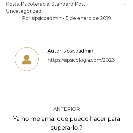
Posts
,
Psicoterapia
,
Standard Post
,
Uncategorized
Por
sipsicoadmin
5 de enero de 2019
Autor:
sipsicoadmin
https://sipsicologia.com/2023
Navegación
ANTERIOR
entre
Ya no me ama, que puedo hacer para
Publicación
superarlo ?
publicaciones
anterior: