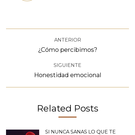
Navegación
ANTERIOR
entre
¿Cómo percibimos?
Publicación
anterior:
publicaciones
SIGUIENTE
Honestidad emocional
Publicación
siguiente:
Related Posts
SI NUNCA SANAS LO QUE TE