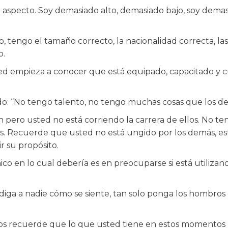
l aspecto. Soy demasiado alto, demasiado bajo, soy dema
, tengo el tamaño correcto, la nacionalidad correcta, la
o.
ed empieza a conocer que está equipado, capacitado y cu
: “No tengo talento, no tengo muchas cosas que los de
ero usted no está corriendo la carrera de ellos. No ten
ás. Recuerde que usted no está ungido por los demás, es
r su propósito.
ico en lo cual debería es en preocuparse si está utiliza
iga a nadie cómo se siente, tan solo ponga los hombros 
tos recuerde que lo que usted tiene en estos momentos