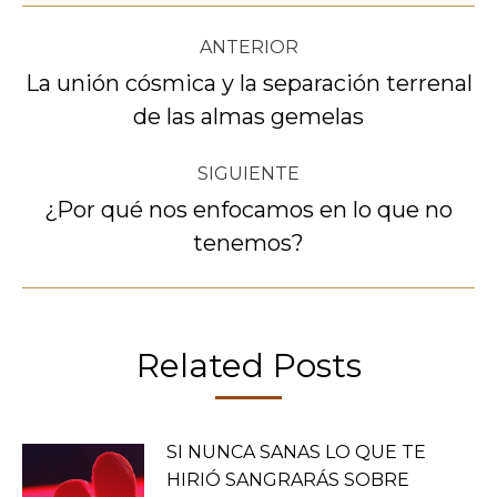
Navegación
ANTERIOR
entre
La unión cósmica y la separación terrenal
Publicación
de las almas gemelas
publicaciones
anterior:
SIGUIENTE
¿Por qué nos enfocamos en lo que no
Publicación
tenemos?
siguiente:
Related Posts
SI NUNCA SANAS LO QUE TE
HIRIÓ SANGRARÁS SOBRE