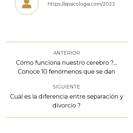
https://sipsicologia.com/2023
Navegación
ANTERIOR
entre
Cómo funciona nuestro cerebro ?…
Publicación
Conoce 10 fenómenos que se dan
publicaciones
anterior:
SIGUIENTE
Cuál es la diferencia entre separación y
Publicación
divorcio ?
siguiente: