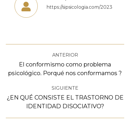
https://sipsicologia.com/2023
Navegación
ANTERIOR
entre
El conformismo como problema
Publicación
psicológico. Porqué nos conformamos ?
publicaciones
anterior:
SIGUIENTE
¿EN QUÉ CONSISTE EL TRASTORNO DE
Publicación
IDENTIDAD DISOCIATIVO?
siguiente: