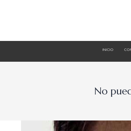
INICIO
CO
INICIO
CO
No pued