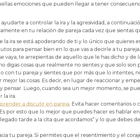
 aquellas emociones que pueden llegar a tener consecuen
udarte a controlar la ira y la agresividad, a continuac
ente en tu relación de pareja cada vez que sientas que
 la ira se está apoderando de ti y lo único que quieres e
s para pensar bien en lo que vas a decirle a tu pareja. 
e vaya, te arrepientas de aquello que le has dicho y de l
 no digas cosas que realmente no sientes y que solo son p
o con tu pareja y sientes que por más que lo intentes, 
mejor las cosas. Es decir, en lugar de reaccionar y emp
e y pensar. Luego, cuando sea un mejor momento, se pued
la ira.
prender a discutir en pareja
. Evita hacer comentarios o 
. Es por esto que lo mejor que puedes hacer es hablar e
gado tarde a la cita que acordamos” y lo que debes de e
ia tu pareja. Si permites que el resentimiento y el coraj