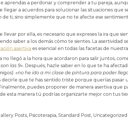
que aprendas a perdonar y comprender a tu pareja, aunqu
 de llegar a acuerdos para solucionar las situaciones qu
 de ti, sino simplemente que no te afecte ese sentimien
 llevar por ella, es necesario que expreses la ira que sie
aciendo saber a los demás cómo te sientes. La asertividad 
ción asertiva
es esencial en todas las facetas de nuestra
a no llegó a la hora que acordaron para salir juntos, co
son las 9»
. Después, hazle saber en lo que te ha afect
migos):
«no he ido a mi clase de pintura para poder lleg
 decirle que te has sentido triste porque querías pasar 
 Finalmente, puedes proponer de manera asertiva que par
e de esta manera tú podrías organizarte mejor con tus ti
allery Posts
,
Psicoterapia
,
Standard Post
,
Uncategorized