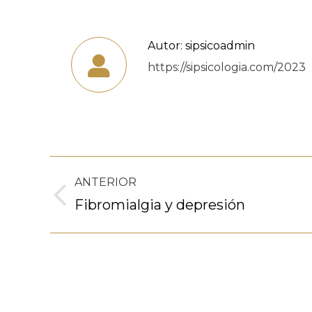
Autor:
sipsicoadmin
https://sipsicologia.com/2023
Navegación
ANTERIOR
entre
Publicación
Fibromialgia y depresión
anterior:
publicaciones