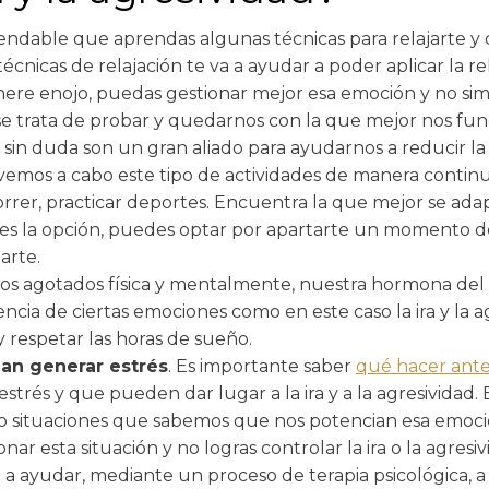
endable que aprendas algunas técnicas para relajarte y
écnicas de relajación te va a ayudar a poder aplicar la re
ere enojo, puedas gestionar mejor esa emoción y no sim
 se trata de probar y quedarnos con la que mejor nos fun
ísica, sin duda son un gran aliado para ayudarnos a reducir
evemos a cabo este tipo de actividades de manera continu
orrer, practicar deportes. Encuentra la que mejor se adapt
s la opción, puedes optar por apartarte un momento del 
arte.
os agotados física y mentalmente, nuestra hormona del
ncia de ciertas emociones como en este caso la ira y la a
y respetar las horas de sueño.
dan generar estrés
. Es importante saber
qué hacer ante 
trés y que pueden dar lugar a la ira y a la agresividad. E
o situaciones que sabemos que nos potencian esa emoció
onar esta situación y no logras controlar la ira o la agres
a a ayudar, mediante un proceso de terapia psicológica,