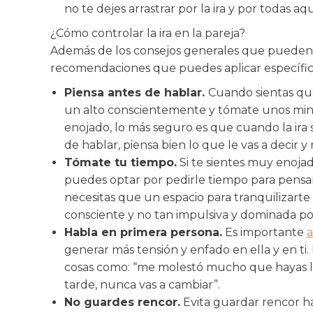
no te dejes arrastrar por la ira y por todas
¿Cómo controlar la ira en la pareja?
Además de los consejos generales que pueden ay
recomendaciones que puedes aplicar específicam
Piensa antes de hablar.
Cuando sientas que
un alto conscientemente y tómate unos minuto
enojado, lo más seguro es que cuando la ira s
de hablar, piensa bien lo que le vas a decir y
Tómate tu tiempo.
Si te sientes muy enojad
puedes optar por pedirle tiempo para pensar 
necesitas que un espacio para tranquilizart
consciente y no tan impulsiva y dominada por 
Habla en primera persona.
Es importante
a
generar más tensión y enfado en ella y en ti
cosas como: “me molestó mucho que hayas lle
tarde, nunca vas a cambiar”.
No guardes rencor.
Evita guardar rencor hac