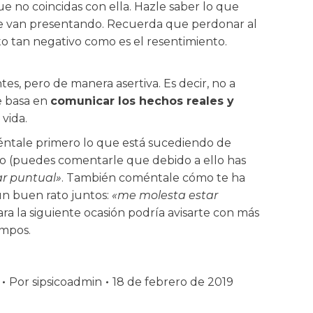
e no coincidas con ella. Hazle saber lo que
e se van presentando. Recuerda que perdonar al
to tan negativo como es el resentimiento.
ntes, pero de manera asertiva. Es decir, no a
se basa en
comunicar los hechos reales y
 vida.
méntale primero lo que está sucediendo de
ado (puedes comentarle que debido a ello has
ar puntual»
. También coméntale cómo te ha
un buen rato juntos:
«me molesta estar
a la siguiente ocasión podría avisarte con más
empos.
Por
sipsicoadmin
18 de febrero de 2019