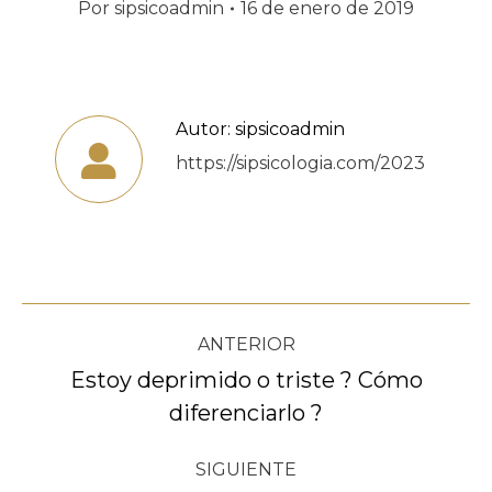
Por
sipsicoadmin
16 de enero de 2019
Autor:
sipsicoadmin
https://sipsicologia.com/2023
Navegación
ANTERIOR
entre
Estoy deprimido o triste ? Cómo
Publicación
diferenciarlo ?
publicaciones
anterior:
SIGUIENTE