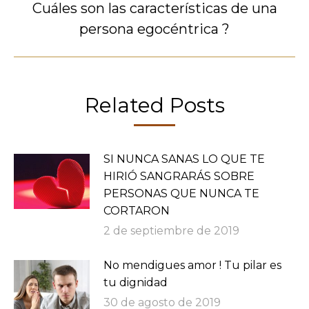
Cuáles son las características de una
Publicación
persona egocéntrica ?
siguiente:
Related Posts
SI NUNCA SANAS LO QUE TE
HIRIÓ SANGRARÁS SOBRE
PERSONAS QUE NUNCA TE
CORTARON
2 de septiembre de 2019
No mendigues amor ! Tu pilar es
tu dignidad
30 de agosto de 2019