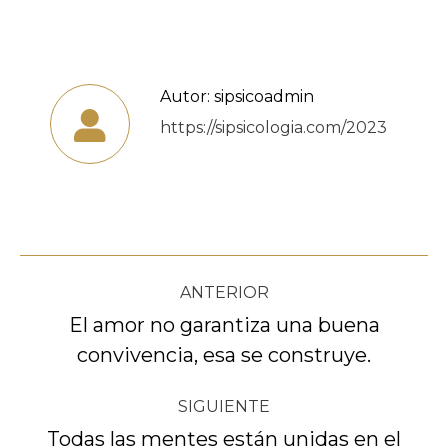
Autor:
sipsicoadmin
https://sipsicologia.com/2023
Navegación
ANTERIOR
entre
El amor no garantiza una buena
Publicación
convivencia, esa se construye.
publicaciones
anterior:
SIGUIENTE
Todas las mentes están unidas en el