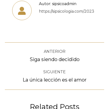
Autor:
sipsicoadmin
https://sipsicologia.com/2023
Navegación
ANTERIOR
entre
Siga siendo decidido
Publicación
anterior:
publicaciones
SIGUIENTE
La única lección es el amor
Publicación
siguiente:
Related Posts