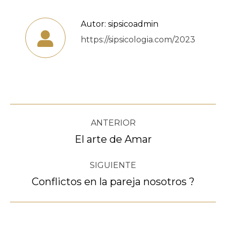
Autor:
sipsicoadmin
https://sipsicologia.com/2023
Navegación
ANTERIOR
entre
El arte de Amar
Publicación
anterior:
publicaciones
SIGUIENTE
Conflictos en la pareja nosotros ?
Publicación
siguiente: