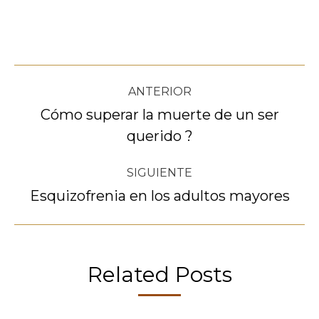
Navegación
ANTERIOR
entre
Cómo superar la muerte de un ser
Publicación
querido ?
publicaciones
anterior:
SIGUIENTE
Esquizofrenia en los adultos mayores
Publicación
siguiente:
Related Posts