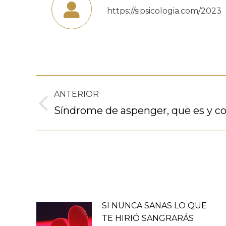
https://sipsicologia.com/2023
Navegación
ANTERIOR
entre
Publicación
Síndrome de aspenger, que es y co
anterior:
publicaciones
SI NUNCA SANAS LO QUE
TE HIRIÓ SANGRARÁS