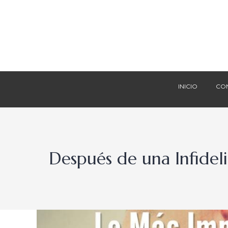
INICIO
CO
INICIO
CO
Después de una Infidel