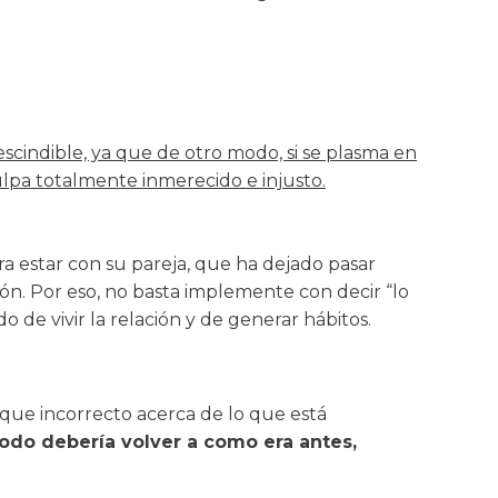
scindible, ya que de otro modo, si se plasma en
ulpa totalmente inmerecido e injusto.
ara estar con su pareja, que ha dejado pasar
ón. Por eso, no basta implemente con decir “lo
o de vivir la relación y de generar hábitos.
oque incorrecto acerca de lo que está
odo debería volver a como era antes,