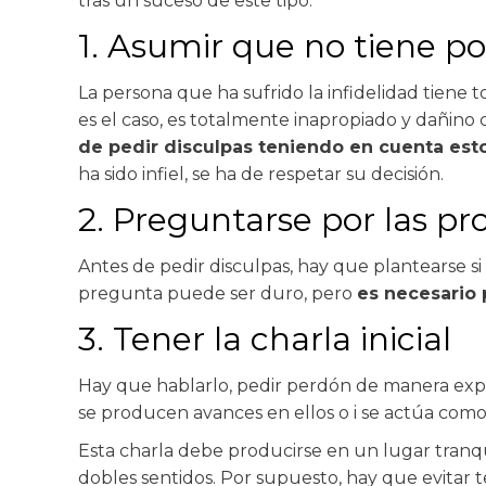
tras un suceso de este tipo.
1. Asumir que no tiene p
La persona que ha sufrido la infidelidad tiene t
es el caso, es totalmente inapropiado y dañino
de pedir disculpas teniendo en cuenta est
ha sido infiel, se ha de respetar su decisión.
2. Preguntarse por las pr
Antes de pedir disculpas, hay que plantearse si
pregunta puede ser duro, pero
es necesario 
3. Tener la charla inicial
Hay que hablarlo, pedir perdón de manera expr
se producen avances en ellos o i se actúa como i
Esta charla debe producirse en un lugar tranqui
dobles sentidos. Por supuesto, hay que evitar 