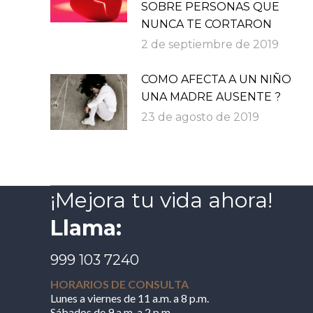
SOBRE PERSONAS QUE
NUNCA TE CORTARON
2 de septiembre de 2019
COMO AFECTA A UN NIÑO
UNA MADRE AUSENTE ?
23 de agosto de 2019
¡Mejora tu vida ahora!
Llama:
999 103 7240
HORARIOS DE CONSULTA
Lunes a viernes de 11 a.m. a 8 p.m.
Sábados de 9 a.m. a 2 p.m.