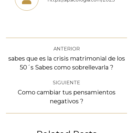
Navegación
ANTERIOR
entre
sabes que es la crisis matrimonial de los
Publicación
50´s Sabes como sobrellevarla ?
publicaciones
anterior:
SIGUIENTE
Como cambiar tus pensamientos
Publicación
negativos ?
siguiente: