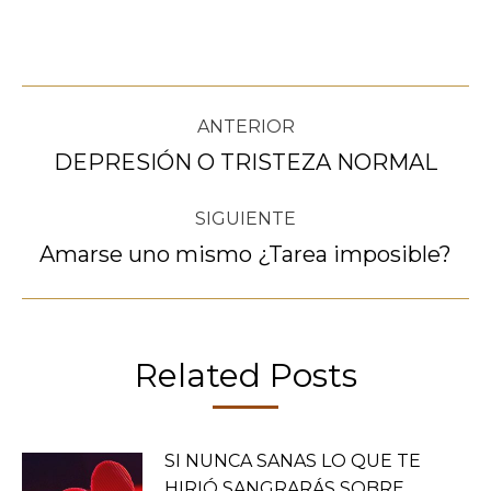
Navegación
ANTERIOR
entre
DEPRESIÓN O TRISTEZA NORMAL
Publicación
anterior:
publicaciones
SIGUIENTE
Amarse uno mismo ¿Tarea imposible?
Publicación
siguiente:
Related Posts
SI NUNCA SANAS LO QUE TE
HIRIÓ SANGRARÁS SOBRE