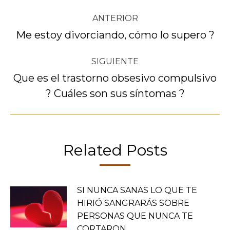
Navegación
ANTERIOR
entre
Me estoy divorciando, cómo lo supero ?
Publicación
anterior:
publicaciones
SIGUIENTE
Que es el trastorno obsesivo compulsivo
Publicación
? Cuáles son sus síntomas ?
siguiente:
Related Posts
SI NUNCA SANAS LO QUE TE
HIRIÓ SANGRARÁS SOBRE
PERSONAS QUE NUNCA TE
CORTARON