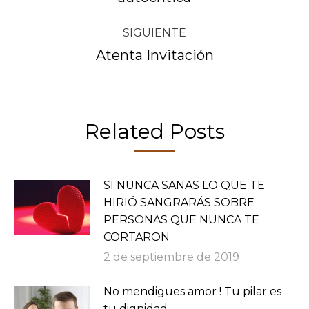
publicaciones
anterior:
SIGUIENTE
Atenta Invitación
Publicación
siguiente:
Related Posts
SI NUNCA SANAS LO QUE TE
HIRIÓ SANGRARÁS SOBRE
PERSONAS QUE NUNCA TE
CORTARON
2 de septiembre de 2019
No mendigues amor ! Tu pilar es
tu dignidad