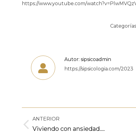
https://www.youtube.com/watch?v=PlwMVQz
Categorías
Autor:
sipsicoadmin
https://sipsicologia.com/2023
Navegación
ANTERIOR
entre
Publicación
Viviendo con ansiedad….
anterior: