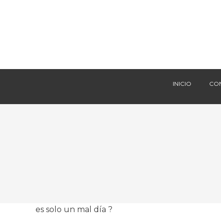
INICIO
CO
INICIO
CO
es solo un mal día ?