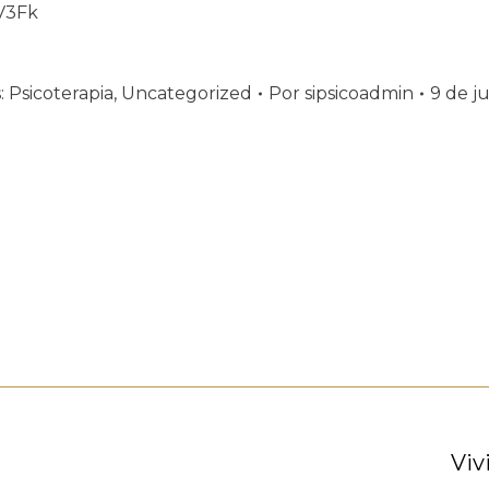
V3Fk
:
Psicoterapia
,
Uncategorized
Por
sipsicoadmin
9 de ju
Publicación
Viv
siguiente: