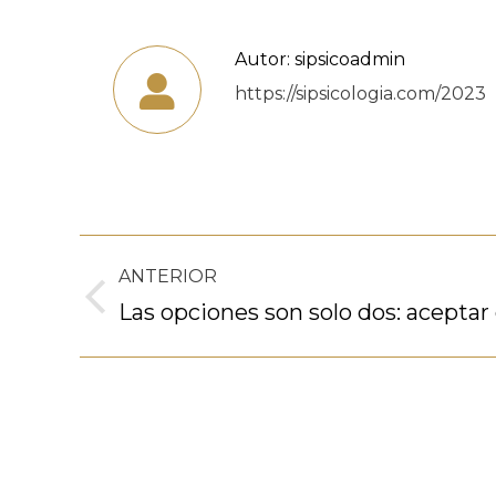
Autor:
sipsicoadmin
https://sipsicologia.com/2023
Navegación
ANTERIOR
entre
Publicación
Las opciones son solo dos: aceptar 
anterior:
publicaciones