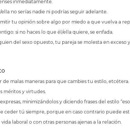
penses inmediatamente.
ella no serías nadie ni podrías seguir adelante.
 emitir tu opinión sobre algo por miedo a que vuelva a re
ntigo: si no haces lo que él/ella quiere, se enfada.
uien del sexo opuesto, tu pareja se molesta en exceso y
to
uir de malas maneras para que cambies tu estilo, etcétera.
s méritos y virtudes.
xpresas, minimizándolos y diciendo frases del estilo “eso n
 ceder tú siempre, porque en caso contrario puede estar d
vida laboral o con otras personas ajenas a la relación.