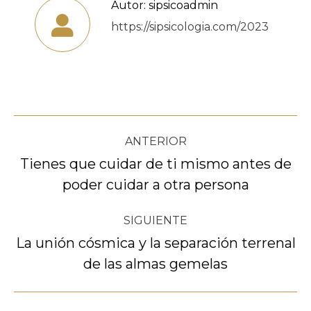
Autor:
sipsicoadmin
https://sipsicologia.com/2023
Navegación
ANTERIOR
entre
Tienes que cuidar de ti mismo antes de
Publicación
poder cuidar a otra persona
publicaciones
anterior:
SIGUIENTE
La unión cósmica y la separación terrenal
Publicación
de las almas gemelas
siguiente: