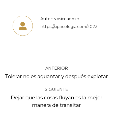
Autor:
sipsicoadmin
https://sipsicologia.com/2023
Navegación
ANTERIOR
entre
Tolerar no es aguantar y después explotar
Publicación
anterior:
publicaciones
SIGUIENTE
Dejar que las cosas fluyan es la mejor
Publicación
manera de transitar
siguiente: