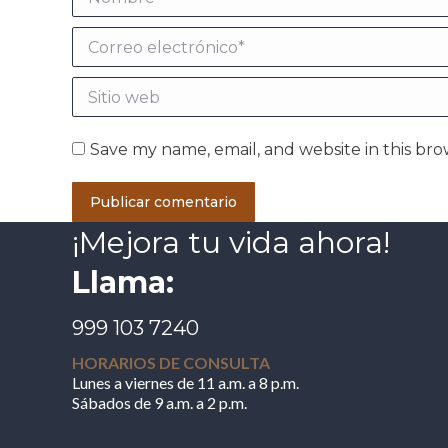
Correo electrónico *
Sitio web
Save my name, email, and website in this bro
Publicar comentario
¡Mejora tu vida ahora!
Llama:
999 103 7240
HORARIOS DE CONSULTA
Lunes a viernes de 11 a.m. a 8 p.m.
Sábados de 9 a.m. a 2 p.m.