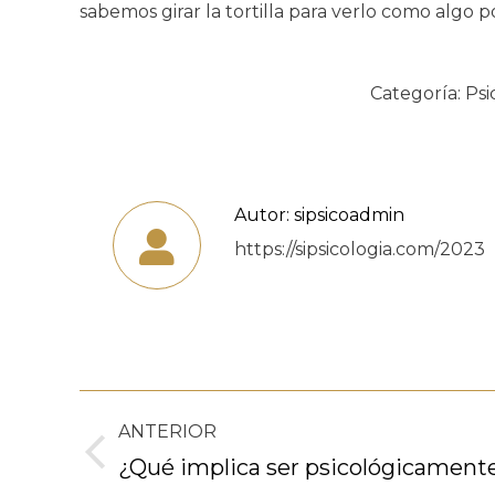
sabemos girar la tortilla para verlo como algo p
Categoría:
Psi
Autor:
sipsicoadmin
https://sipsicologia.com/2023
Navegación
ANTERIOR
entre
Publicación
¿Qué implica ser psicológicament
anterior: