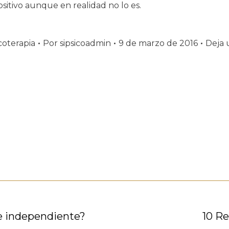
ositivo aunque en realidad no lo es.
coterapia
Por
sipsicoadmin
9 de marzo de 2016
Deja 
e independiente?
Publicación
10 Re
siguiente: