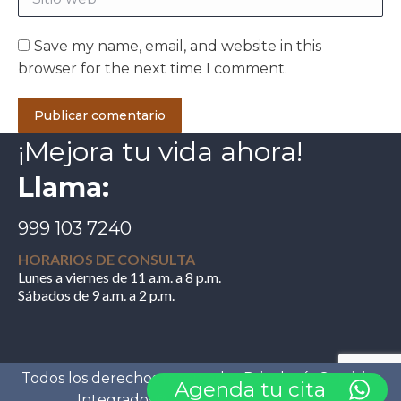
Save my name, email, and website in this
browser for the next time I comment.
Publicar comentario
¡Mejora tu vida ahora!
Llama:
999 103 7240
HORARIOS DE CONSULTA
Lunes a viernes de 11 a.m. a 8 p.m.
Sábados de 9 a.m. a 2 p.m.
Todos los derechos reservados Psicología Servicios
Agenda tu cita
Integrados®. |
Aviso de Privacidad
|