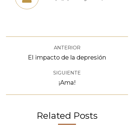
Navegación
ANTERIOR
entre
El impacto de la depresión
Publicación
anterior:
publicaciones
SIGUIENTE
¡Ama!
Publicación
siguiente:
Related Posts