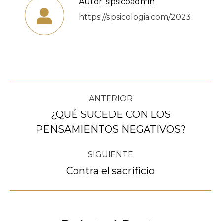
Autor:
sipsicoadmin
https://sipsicologia.com/2023
Navegación
ANTERIOR
entre
¿QUÉ SUCEDE CON LOS
Publicación
PENSAMIENTOS NEGATIVOS?
publicaciones
anterior:
SIGUIENTE
Contra el sacrificio
Publicación
siguiente: