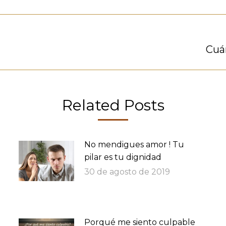
Publicación
Cuá
siguiente:
Related Posts
No mendigues amor ! Tu
pilar es tu dignidad
30 de agosto de 2019
Porqué me siento culpable