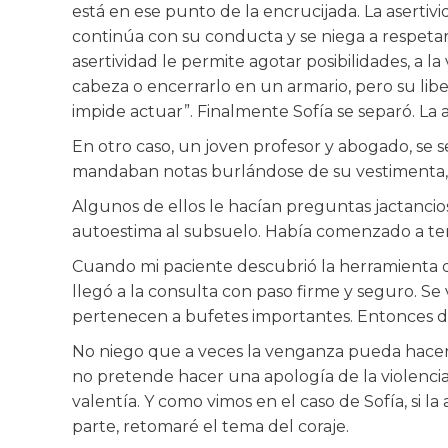
está en ese punto de la encrucijada. La asertivi
continúa con su conducta y se niega a respeta
asertividad le permite agotar posibilidades, a la
cabeza o encerrarlo en un armario, pero su lib
impide actuar”. Finalmente Sofía se separó. La a
En otro caso, un joven profesor y abogado, se s
mandaban notas burlándose de su vestimenta, el
Algunos de ellos le hacían preguntas jactancio
autoestima al subsuelo. Había comenzado a tener
Cuando mi paciente descubrió la herramienta de 
llegó a la consulta con paso firme y seguro. Se
pertenecen a bufetes importantes. Entonces dij
No niego que a veces la venganza pueda hacernos
no pretende hacer una apología de la violenci
valentía. Y como vimos en el caso de Sofía, si la
parte, retomaré el tema del coraje.