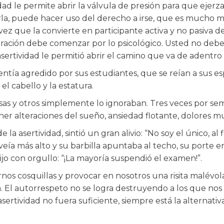
dad le permite abrir la válvula de presión para que ejerza
rla, puede hacer uso del derecho a irse, que es mucho m
 vez que la convierte en participante activa y no pasiva d
eración debe comenzar por lo psicológico. Usted no debe 
sertividad le permitió abrir el camino que va de adentro 
entía agredido por sus estudiantes, que se reían a sus es
 cabello y la estatura.
sas y otros simplemente lo ignoraban. Tres veces por sem
 alteraciones del sueño, ansiedad flotante, dolores musc
la asertividad, sintió un gran alivio: “No soy el único,
 veía más alto y su barbilla apuntaba al techo, su porte
o con orgullo: “¡La mayoría suspendió el examen!”.
 cosquillas y provocar en nosotros una risita malévola i
a. El autorrespeto no se logra destruyendo a los que no
 asertividad no fuera suficiente, siempre está la alternativ