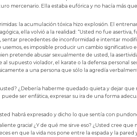
uro mercenario. Ella estaba eufórica y no hacía más qu
rimidas: la acumulación tóxica hizo explosión. El entren
ica, ella volvió a la realidad: “Usted no fue asertiva, fu
se, sentar precedentes de inconformidad e intentar modi
ue usemos, es imposible producir un cambio significativo e
lguien pretende abusar sexualmente de usted, la asertivid
e al supuesto violador, el karate o la defensa personal s
sicamente a una persona que sólo la agredía verbalmente
ne usted? ¿Debería haberme quedado quieta y dejar que 
uede ser enfática, expresar su ira de una forma adecua
sted habrá expresado y dicho lo que sentía con pundon
aliente gracia! ¿Y de qué me sirve eso? ¿Usted cree que 
eces en que la vida nos pone entre la espada y la pared y