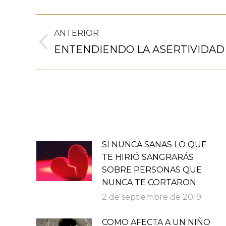
Navegación
ANTERIOR
entre
Publicación
ENTENDIENDO LA ASERTIVIDAD
anterior:
publicaciones
SI NUNCA SANAS LO QUE
TE HIRIÓ SANGRARÁS
SOBRE PERSONAS QUE
NUNCA TE CORTARON
2 de septiembre de 2019
COMO AFECTA A UN NIÑO