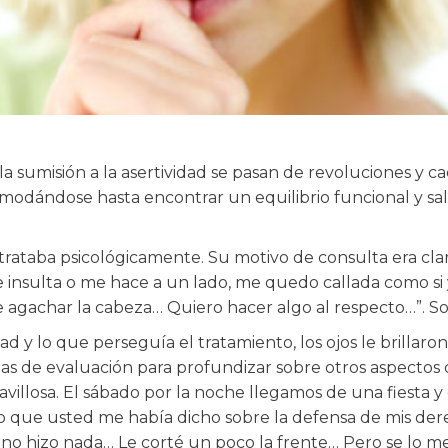
 sumisión a la asertividad se pasan de revoluciones y cae
odándose hasta encontrar un equilibrio funcional y salu
rataba psicológicamente. Su motivo de consulta era cla
nsulta o me hace a un lado, me quedo callada como si 
gachar la cabeza… Quiero hacer algo al respecto…”. Sof
d y lo que perseguía el tratamiento, los ojos le brillaron: 
vias de evaluación para profundizar sobre otros aspectos 
ravillosa. El sábado por la noche llegamos de una fiest
lo que usted me había dicho sobre la defensa de mis der
e no hizo nada… Le corté un poco la frente… Pero se lo mer