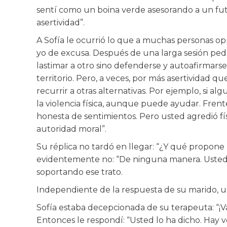
sentí como un boina verde asesorando a un fut
asertividad”.
A Sofía le ocurrió lo que a muchas personas op
yo de excusa. Después de una larga sesión pedagóg
lastimar a otro sino defenderse y autoafirmar
territorio. Pero, a veces, por más asertividad q
recurrir a otras alternativas. Por ejemplo, si a
la violencia física, aunque puede ayudar. Frent
honesta de sentimientos. Pero usted agredió fí
autoridad moral”.
Su réplica no tardó en llegar: “¿Y qué propo
evidentemente no: “De ninguna manera. Usted p
soportando ese trato.
Independiente de la respuesta de su marido, u
Sofía estaba decepcionada de su terapeuta: “¡V
Entonces le respondí: “Usted lo ha dicho. Hay v