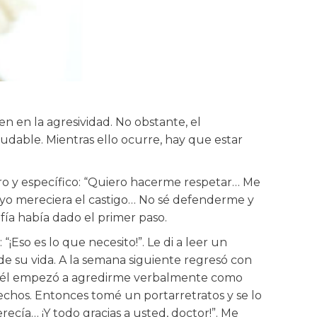
n en la agresividad. No obstante, el
dable. Mientras ello ocurre, hay que estar
ro y específico: “Quiero hacerme respetar… Me
yo mereciera el castigo… No sé defenderme y
ía había dado el primer paso.
“¡Eso es lo que necesito!”. Le di a leer un
de su vida. A la semana siguiente regresó con
a y él empezó a agredirme verbalmente como
echos. Entonces tomé un portarretratos y se lo
ecía… ¡Y todo gracias a usted, doctor!”. Me