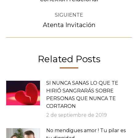
publicaciones
anterior:
SIGUIENTE
Atenta Invitación
Publicación
siguiente:
Related Posts
SI NUNCA SANAS LO QUE TE
HIRIÓ SANGRARÁS SOBRE
PERSONAS QUE NUNCA TE
CORTARON
2 de septiembre de 2019
No mendigues amor ! Tu pilar es