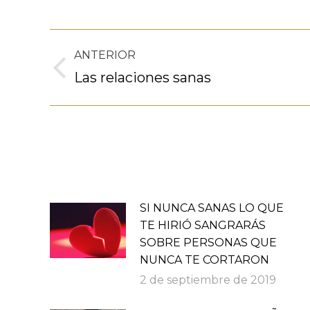
Navegación
ANTERIOR
entre
Publicación
Las relaciones sanas
anterior:
publicaciones
SI NUNCA SANAS LO QUE
TE HIRIÓ SANGRARÁS
SOBRE PERSONAS QUE
NUNCA TE CORTARON
2 de septiembre de 2019