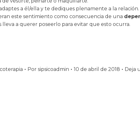
de vestirte, peinarte o maquillarte.
 adaptes a él/ella y te dediques plenamente a la relación.
eneran este sentimiento como consecuencia de una
depen
es lleva a querer poseerlo para evitar que esto ocurra.
icoterapia
Por
sipsicoadmin
10 de abril de 2018
Deja 