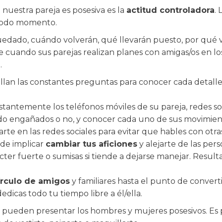
nuestra pareja es posesiva es la
actitud controladora
.
 todo momento.
dado, cuándo volverán, qué llevarán puesto, por qué van
e cuando sus parejas realizan planes con amigas/os en lo
.
allan las constantes preguntas para conocer cada detalle
stantemente los teléfonos móviles de su pareja, redes socia
sido engañados o no, y conocer cada uno de sus movimient
rte en las redes sociales para evitar que hables con otra
de implicar
cambiar tus aficiones
y alejarte de las per
ácter fuerte o sumisas si tiende a dejarse manejar. Resul
círculo de amigos
y familiares hasta el punto de converti
icas todo tu tiempo libre a él/ella.
ue pueden presentar los hombres y mujeres posesivos. Es