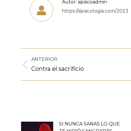
Autor:
sipsicoadmin
https://sipsicologia.com/2023
Navegación
ANTERIOR
entre
Publicación
Contra el sacrificio
anterior:
publicaciones
SI NUNCA SANAS LO QUE