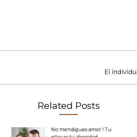
Publicación
El individ
siguiente:
Related Posts
No mendigues amor ! Tu