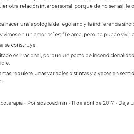
er otra relación interpersonal, porque de no ser así, le
ca hacer una apología del egoísmo y la indiferencia sino d
ivimos en un amor así es: “Te amo, pero no puedo vivir 
a se construye.
itado es irracional, porque un pacto de incondicionalidad 
ble.
mas requiere unas variables distintas y a veces en senti
n.
icoterapia
Por
sipsicoadmin
11 de abril de 2017
Deja 