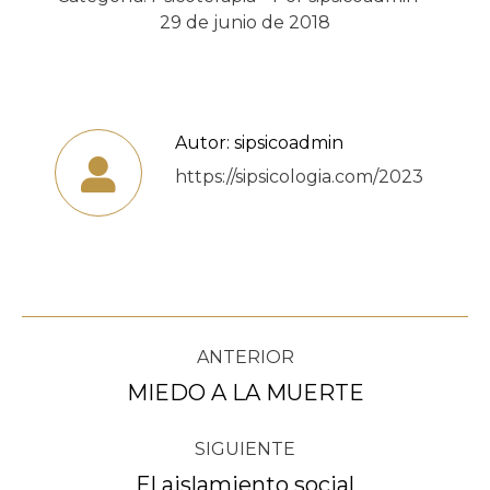
29 de junio de 2018
Autor:
sipsicoadmin
https://sipsicologia.com/2023
Navegación
ANTERIOR
entre
MIEDO A LA MUERTE
Publicación
anterior:
publicaciones
SIGUIENTE
El aislamiento social
Publicación