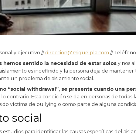
onal y ejecutivo //
direccion@miguelpla.com
// Teléfono
 hemos sentido la necesidad de estar solos
y nos a
slamiento es indefinido y la persona deja de mantener to
ante un problema de aislamiento social.
mo “social withdrawal”, se presenta cuando una per
o contrario. Esta condición se da en personas de todas
sido víctima de bullying o como parte de alguna condici
o social
estudios para identificar las causas específicas del aisla