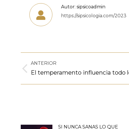
Autor:
sipsicoadmin
https://sipsicologia.com/2023
Navegación
ANTERIOR
entre
Publicación
El temperamento influencia todo 
anterior:
publicaciones
SI NUNCA SANAS LO QUE